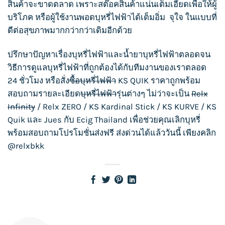
สินค้าจะขาดตลาด เพราะสต๊อคสินค้าแน่นเต็มเอี๊ยดเพื่อให้ผู้
บริโภค หรือผู้ใช้งานพอด
บุหรี่ไฟฟ้า
ได้เต็มอิ่ม จุใจ ในแบบที่
ดีต่อสุขภาพมากกว่ากว่าเดิมอีกด้วย
ปรึกษาปัญหาเรื่อง
บุหรี่ไฟฟ้า
และน้ำยา
บุหรี่ไฟฟ้า
ตลอดจน
วิธีการดูแล
บุหรี่ไฟฟ้า
ที่ถูกต้องได้กับทีมงานของเราตลอด
24 ชั่วโมง หรือสั่ง
ซื้อบุหรี่ไฟฟ้า
KS QUIK
ราคาถูกพร้อม
สอบถามรายละเอียด
บุหรี่ไฟฟ้า
รุ่นต่างๆ ไม่ว่าจะเป็น
Relx
Infinity
/
Relx ZERO
/
KS Kardinal Stick
/
KS KURVE
/
KS
Quik
และ
Jues
กับ
Ecig Thailand
เพื่อช่วยคุณเลิกบุหรี่
พร้อมสอบถามโปรโมชั่นส่งฟรี ส่งด่วนได้แล้ววันนี้ เพียงคลิก
@relxbkk