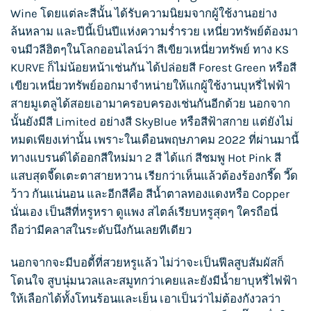
Wine โดยแต่ละสีนั้น ได้รับความนิยมจากผู้ใช้งานอย่าง
ล้นหลาม และปีนี้เป็นปีแห่งความร่ำรวย เหนี่ยวทรัพย์ต้องมา
จนมีวลีฮิตๆในโลกออนไลน์ว่า สีเขียวเหนี่ยวทรัพย์ ทาง
KS
KURVE
ก็ไม่น้อยหน้าเช่นกัน ได้ปล่อยสี Forest Green หรือสี
เขียวเหนี่ยวทรัพย์ออกมาจำหน่ายให้แกผู้ใช้งาน
บุหรี่ไฟฟ้า
สายมูเตลูได้สอยเอามาครอบครองเช่นกันอีกด้วย นอกจาก
นั้นยังมีสี Limited อย่างสี SkyBlue หรือสีฟ้าสกาย แต่ยังไม่
หมดเพียงเท่านั้น เพราะในเดือนพฤษภาคม 2022 ที่ผ่านมานี้
ทางแบรนด์ได้ออกสีใหม่มา 2 สี ได้แก่ สีชมพู Hot Pink สี
แสบสุดจี๊ดเตะตาสายหวาน เรียกว่าเห็นแล้วต้องร้องกรี๊ด วี๊ด
ว้าว กันแน่นอน และอีกสีคือ สีน้ำตาลทองแดงหรือ Copper
นั่นเอง เป็นสีที่หรูหรา ดูแพง สไตล์เรียบหรูสุดๆ ใครถือนี่
ถือว่ามีคลาสในระดับนึงกันเลยทีเดียว
นอกจากจะมีบอดี้ที่สวยหรูแล้ว ไม่ว่าจะเป็นฟีลสูบสัมผัสก็
โดนใจ สูบนุ่มนวลและสมูทกว่าเคยและยังมี
น้ำยาบุหรี่ไฟฟ้า
ให้เลือกได้ทั้งโทนร้อนและเย็น เอาเป็นว่าไม่ต้องกังวลว่า