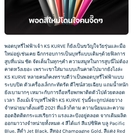
พอด
บุหรี่ไฟฟ้า
เจ้า
KS KURVE
ก็ยังเป็นขวัญใจวัยรุ่นและมือ
ใหม่อยู่เช่นเคย ฉีกกรอบการเป็นบุหรี่แบบเดิมๆด้วยฟิลการ
สูบที่แน่น ชัด จัดเต็มในทุกๆคำ ความสมูทในการสูบนี่ไม่ต้อง
คาดหวังเยอะ เพราะเขาใส่มาแบบเกินคาดไปมากยังไงล่ะ
KS KURVE
หลายคนก็คงทราบดีว่าเป็นพอด
บุหรี่ไฟฟ้า
แบบ
ระบบปิด ตัวเครื่องเล็กกะทัดรัด ดีไซน์สวยเฉียบ แถมน้ำหนัก
ยังเบามากๆ เหมาะกับการถือหรือพกพาติดตัวไปด้วยตลอด
เวลา ถึงแม้เจ้า
บุหรี่ไฟฟ้า
KS KURVE
รุ่นนี้จะถูกปล่อยวาง
จำหน่ายมาตั้งแต่ปี 2021 ที่แล้วก็ตาม ความนิยมและความ
ฮอตฮิตติดกระแสเรียกว่า แรงและปังอยู่ตลอด จากเดิมผลิต
ออกมาวางจำหน่ายทั้งหมด 4 สีได้แก่ สีแปซิฟิค บลู Pacific
Blue, สีดำ Jet Black, สีทอง Champagne Gold, สีแดง Red