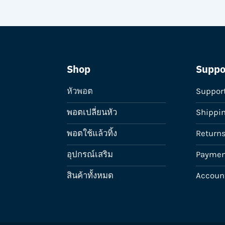
chosen
chosen
on
on
the
the
product
product
page
page
Shop
Suppo
หัวพอต
Suppor
พอตเปลี่ยนหัว
Shippi
พอตใช้แล้วทิ้ง
Return
อุปกรณ์เสริม
Paymen
สินค้าทั้งหมด
Accoun