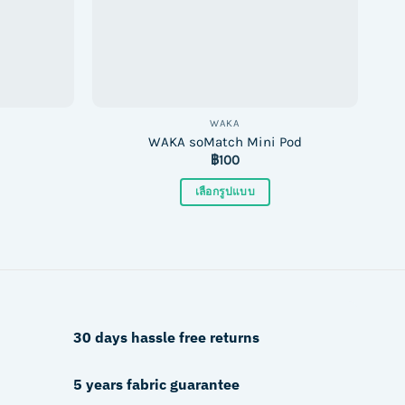
on
the
product
page
WAKA
WAKA soMatch Mini Pod
฿
100
เลือกรูปแบบ
This
product
has
multiple
variants.
The
30 days hassle free returns
options
may
5 years fabric guarantee
be