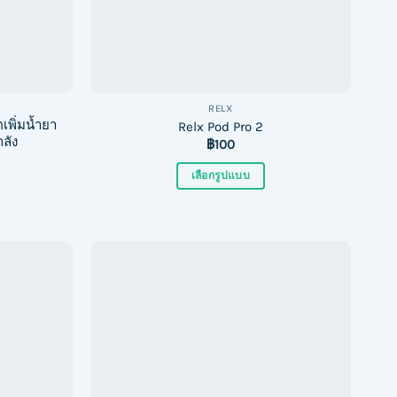
on
the
product
page
RELX
เพิ่มน้ำยา
Relx Pod Pro 2
ลัง
฿
100
เลือกรูปแบบ
This
product
has
multiple
variants.
The
options
may
be
chosen