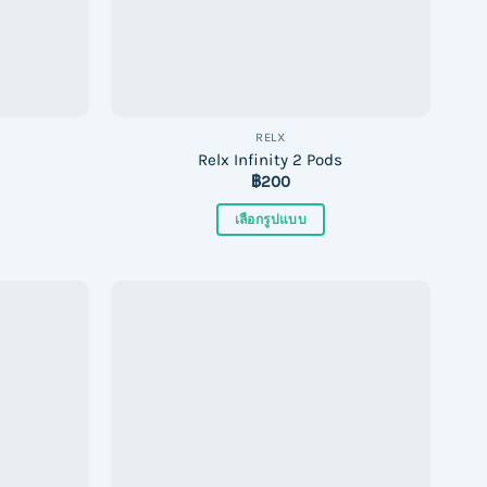
chosen
on
the
product
page
RELX
Relx Infinity 2 Pods
฿
200
เลือกรูปแบบ
This
product
has
multiple
variants.
The
options
may
be
chosen