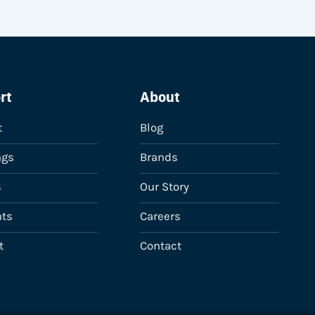
chosen
on
the
product
page
rt
About
t
Blog
ngs
Brands
s
Our Story
ts
Careers
t
Contact