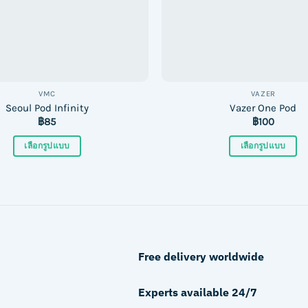
chosen
on
on
the
the
product
product
page
page
VMC
VAZER
Seoul Pod Infinity
Vazer One Pod
฿
85
฿
100
เลือกรูปแบบ
เลือกรูปแบบ
This
This
product
product
has
has
multiple
multiple
variants.
variants.
The
The
Free delivery worldwide
options
options
may
may
Experts available 24/7
be
be