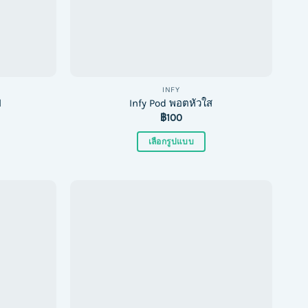
INFY
l
Infy Pod พอตหัวใส
฿
100
เลือกรูปแบบ
This
product
has
multiple
variants.
The
options
may
be