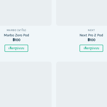
chosen
chosen
on
on
the
the
product
product
page
page
MARBO (มาโบ)
NEXT
Marbo Zero Pod
Next Pro 2 Pod
฿
100
฿
100
เลือกรูปแบบ
เลือกรูปแบบ
This
This
product
product
has
has
multiple
multiple
variants.
variants.
The
The
options
options
may
may
be
be
chosen
chosen