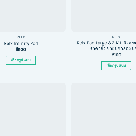
on
on
the
the
product
product
page
page
RELX
RELX
Relx Pod Large 3.2 ML หัวพอต
Relx Infinity Pod
ราคาส่ง ขายยกกล่อง ยก
฿
100
฿
100
เลือกรูปแบบ
เลือกรูปแบบ
This
This
product
product
has
has
multiple
multiple
variants.
variants.
The
The
options
options
may
may
be
be
chosen