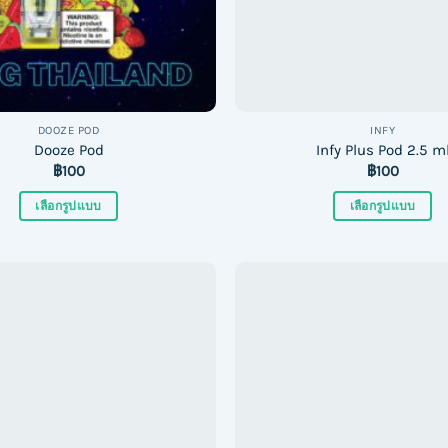
DOOZE POD
INFY
Dooze Pod
Infy Plus Pod 2.5 m
฿
100
฿
100
เลือกรูปแบบ
เลือกรูปแบบ
This
This
product
product
has
has
multiple
multiple
variants.
variants.
The
The
options
options
may
may
be
be