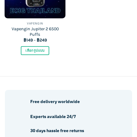
VAPENGIN
Vapengin Jupiter 2 6500
Puffs
฿
149
–
฿
249
เลือกรูปแบบ
This
product
has
multiple
variants.
The
options
Free delivery worldwide
may
be
Experts available 24/7
chosen
on
30 days hassle free returns
the