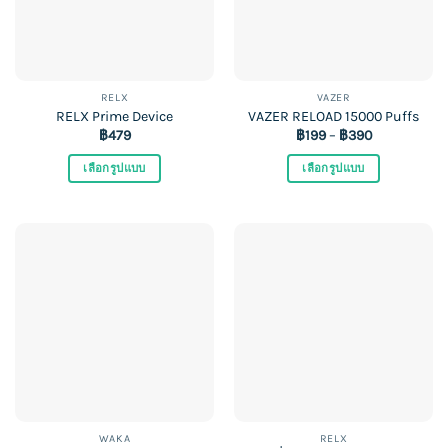
may
may
be
be
chosen
chosen
on
on
the
the
RELX
VAZER
product
product
RELX Prime Device
VAZER RELOAD 15000 Puffs
฿
479
฿
199
–
฿
390
page
page
เลือกรูปแบบ
เลือกรูปแบบ
This
This
product
product
has
has
multiple
multiple
variants.
variants.
The
The
options
options
may
may
be
be
chosen
chosen
on
on
the
the
WAKA
RELX