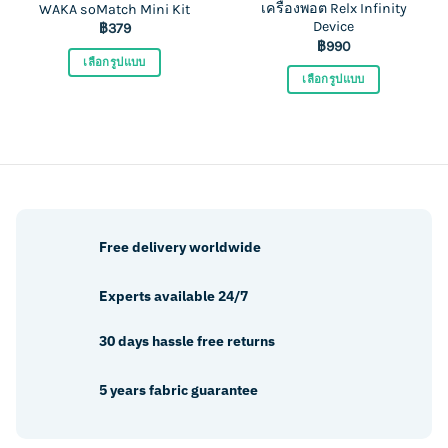
เครื่องพอต Relx Infinity
product
product
WAKA soMatch Mini Kit
Device
฿
379
page
page
฿
990
เลือกรูปแบบ
เลือกรูปแบบ
This
This
product
product
has
has
multiple
multiple
variants.
variants.
The
The
options
options
may
Free delivery worldwide
may
be
be
chosen
Experts available 24/7
chosen
on
on
the
30 days hassle free returns
the
product
product
page
5 years fabric guarantee
page