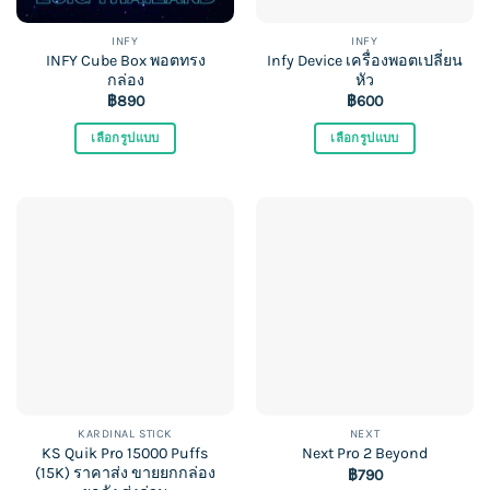
INFY
INFY
INFY Cube Box พอตทรง
Infy Device เครื่องพอตเปลี่ยน
กล่อง
หัว
฿
890
฿
600
เลือกรูปแบบ
เลือกรูปแบบ
This
This
product
product
has
has
multiple
multiple
variants.
variants.
The
The
options
options
may
may
be
be
chosen
chosen
on
on
the
the
KARDINAL STICK
NEXT
KS Quik Pro 15000 Puffs
product
product
Next Pro 2 Beyond
(15K) ราคาส่ง ขายยกกล่อง
฿
790
page
page