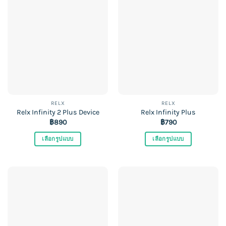
has
has
multiple
multiple
variants.
variants.
The
The
options
options
may
may
be
be
chosen
chosen
on
on
the
the
RELX
RELX
product
product
Relx Infinity 2 Plus Device
Relx Infinity Plus
฿
890
฿
790
page
page
เลือกรูปแบบ
เลือกรูปแบบ
This
This
product
product
has
has
multiple
multiple
variants.
variants.
The
The
options
options