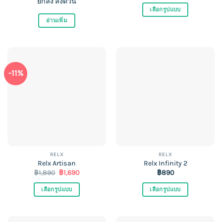
ยกลัง ส่งด่วน
เลือกรูปแบบ
อ่านเพิ่ม
This
product
has
multiple
variants.
-11%
The
options
may
be
chosen
on
the
product
RELX
RELX
Relx Artisan
Relx Infinity 2
page
Original
Current
฿
1,890
฿
1,690
฿
890
price
price
was:
is:
เลือกรูปแบบ
เลือกรูปแบบ
฿1,890.
฿1,690.
This
This
product
product