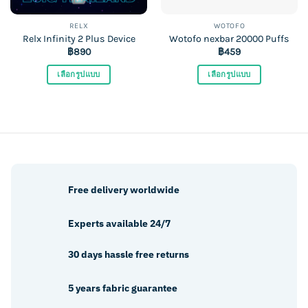
RELX
WOTOFO
Relx Infinity 2 Plus Device
Wotofo nexbar 20000 Puffs
฿
890
฿
459
เลือกรูปแบบ
เลือกรูปแบบ
This
This
product
product
has
has
multiple
multiple
variants.
variants.
The
The
options
options
Free delivery worldwide
may
may
be
be
Experts available 24/7
chosen
chosen
on
on
30 days hassle free returns
the
the
product
product
5 years fabric guarantee
page
page