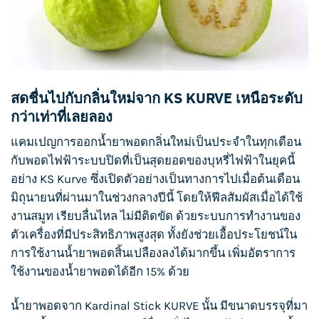
สดชื่นไปกับกลิ่นใหม่จาก KS KURVE เหนือระดับ
กว่าเท่าที่เลยลอง
แคมเปญการออกน้ำยาพอดกลิ่นใหม่เป็นประจำในทุกเดือน
กับ
พอดไฟฟ้า
ระบบปิดที่เป็นสุดยอดของ
บุหรี่ไฟฟ้า
ในยุคนี้
อย่าง
KS Kurve
ซึ่งเปิดตัวอย่างเป็นทางการไปเมื่อต้นเดือน
มิถุนายนที่ผ่านมาในช่วงกลางปีนี้ โดยให้ฟีลสัมผัสเมื่อได้ใช้
งานสมูท เรียบลื่นไหล ไม่มีติดขัด ด้วยระบบการทำงานของ
ตัวเครื่องที่มีประสิทธิภาพสูงสุด ทั้งยังช่วยเอื้อประโยชน์ใน
การใช้งานน้ำยาพอดสิ้นเปลืองลงได้มากขึ้น เพิ่มอัตราการ
ใช้งานของน้ำยาพอดได้อีก 15% ด้วย
น้ำยาพอดจาก
Kardinal Stick KURVE
นั้น มีขนาดบรรจุที่มา