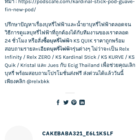
ที่มา : https://podscafe.com/kardinal-stick-pod-guave-
fin-new-pod/
ปรึกษาปัญหาเรื่อง
บุหรี่ไฟฟ้า
และน้ำยา
บุหรี่ไฟฟ้า
ตลอดจน
วิธีการดูแล
บุหรี่ไฟฟ้า
ที่ถูกต้องได้กับทีมงานของเราตลอด
24 ชั่วโมง หรือสั่ง
ซื้อบุหรี่ไฟฟ้า
KS QUIK
ราคาถูกพร้อม
สอบถามรายละเอียด
บุหรี่ไฟฟ้า
รุ่นต่างๆ ไม่ว่าจะเป็น
Relx
Infinity
/
Relx ZERO
/
KS Kardinal Stick
/
KS KURVE
/
KS
Quik
/
Kristal
และ
Jues
กับ
Ecig Thailand
เพื่อช่วยคุณเลิก
บุหรี่ พร้อมสอบถามโปรโมชั่นส่งฟรี ส่งด่วนได้แล้ววันนี้
เพียงคลิก
@relxbkk
CAKEBABA321_E6L1KSLF