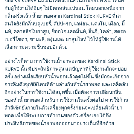
ของ
KS KURVE
นั้น มีนิโคตินเป็นส่วนประกอบที่ 3% ให้นิค
กับผู้ใช้งานได้อิ่มๆ ไม่มีตกหล่นแน่นอน โดยนอกเหนือจาก
กลิ่นฝรั่งแล้ว น้ำยาพอดจาก Kardinal Stick KURVE ที่น่า
สนใจยังมีกลิ่นบลูเบอรี่, สัปปะรด, เลม่อน, แตงโม, เผือก, มิ้
นท์, คลาสสิกใบยาสูบ, ช็อกโกแลตมิ้นท์, ลิ้นจี่, โคล่า, สตรอ
เบอรี่โซดา, ชามะลิ, องุ่นและ ยาสูบไลท์ ไว้ให้ผู้ใช้งานได้
เลือกตามความชื่นชอบอีกด้วย
อย่างไรก็ตาม การใช้งานน้ำยาพอดของ
Kardinal Stick
KURVE
นั้น มีประสิทธิภาพสูง แต่ปัญหาที่ผู้ใช้งานมักจะบ่อย
ครั้ง อย่างเมื่อเสียบหัวน้ำพอดแล้วดูดไม่ขึ้น ซึ่งมักจะเกิดจาก
การลืมดึงจุกซิลิโคนที่ด้านล่างก้นหัวน้ำยาพอด และเคล็ดลับ
อีกอย่างในการใช้งานได้สมูทขึ้น เมื่อต้องการเปลี่ยนกลิ่น
ของหัวน้ำยาพอดสำหรับการใช้งานในครั้งต่อไป ควรใช้ก้าน
สำลีเช็ดยังภายในตัวเครื่องทุกครั้งก่อนจะเปลี่ยนหัวน้ำยา
พอด เพื่อให้ระบบการทำงานของตัวเครื่องเอง ได้ดึง
ประสิทธิภาพของน้ำยาพอดออกมาอย่างเต็มที่อีกด้วย