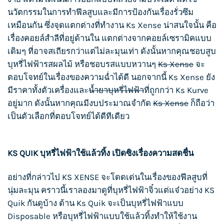
นวัตกรรมในการทำฟีลสูบและมีการป้องกันเรื่องรั่วซึม
เหมือนกัน ซึ่งจุดแตกต่างที่ทำงาน
Ks Xense
น่าสนใจนั้น คือ
เรื่องคอยล์สำลีที่อยู่ด้านใน แตกต่างจากคอยล์เซรามิคแบบ
เดิมๆ ที่อาจสเถียรกว่าแต่ไม่ละมุนเท่า ดังนั้นหากคุณชอบสูบ
บุหรี่ไฟฟ้า
รสผลไม้ หรือชอบรสแบบหวานๆ
Ks Xense
จะ
ตอบโจทย์ในเรื่องของความฉ่ำได้ดี นอกจากนี้
Ks Xense
ยัง
มีราคาทั้งตัวเครื่องและ
น้ำยาบุหรี่ไฟฟ้า
ที่ถูกกว่า
Ks Kurve
อยู่มาก ดังนั้นหากคุณมีงบประมาณจำกัด
Ks Xense
ก็ถือว่า
เป็นตัวเลือกที่ตอบโจทย์ได้ดีทีเดียว
KS QUIK
บุหรี่ไฟฟ้าใช้แล้วทิ้ง เปิดซิงเรื่องความสดชื่น
อย่างที่กล่าวไป KS XENSE จะโดดเด่นในเรื่องของฟีลสูบที่
นุ่มละมุน คราวนี้เราลองมาดูที่บุหรี่ไฟฟ้าจิ๋วแต่แจ๋วอย่าง KS
Quik กันดูบ้าง ด้าน
Ks Quik
จะเป็น
บุหรี่ไฟฟ้า
แบบ
Disposable
หรือ
บุหรี่ไฟฟ้าแบบใช้แล้วทิ้ง
ทำให้ใช้งาน