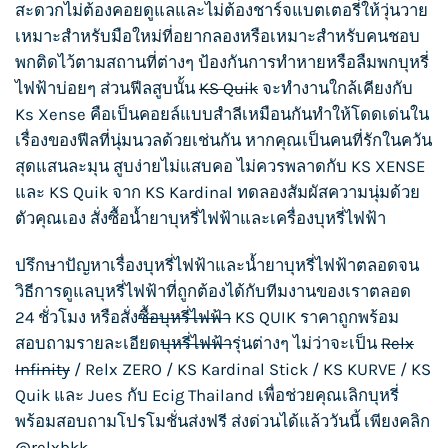
สะดวกไม่ต้องคอยดูแลและไม่ต้องชาร์จแบตเตอรี่ให้วุ่นวาย
เหมาะสำหรับมือใหม่ที่อยากลองหรือเหมาะสำหรับคนชอบ
พกติดไว้ตามสถานที่ต่างๆ ป้องกันการทำหายหรือลืมพกบุหรี่
ไฟฟ้าบ่อยๆ ส่วนฟีลสูบนั้น
KS Quik
จะทำงานใกล้เคียงกับ
Ks Xense คือเป็นคอยล์แบบสำลีเหมือนกันทำให้โดดเด่นใน
เรื่องของฟีลที่นุ่มนวลด้วยเช่นกัน หากคุณเป็นคนที่รักในควัน
สุดแสนละมุน สูบง่ายไม่แสบคอ ไม่ควรพลาดกับ KS XENSE
และ
KS Quik
จาก KS Kardinal ทดลองสัมผัสความนุ่มด้วย
ตัวคุณเอง สั่งซื้อน้ำยา
บุหรี่ไฟฟ้า
และเครื่อง
บุหรี่ไฟฟ้า
ปรึกษาปัญหาเรื่อง
บุหรี่ไฟฟ้า
และน้ำยา
บุหรี่ไฟฟ้า
ตลอดจน
วิธีการดูแล
บุหรี่ไฟฟ้า
ที่ถูกต้องได้กับทีมงานของเราตลอด
24 ชั่วโมง หรือสั่ง
ซื้อบุหรี่ไฟฟ้า
KS QUIK
ราคาถูกพร้อม
สอบถามรายละเอียด
บุหรี่ไฟฟ้า
รุ่นต่างๆ ไม่ว่าจะเป็น
Relx
Infinity
/
Relx ZERO
/
KS Kardinal Stick
/
KS KURVE
/
KS
Quik
และ
Jues
กับ
Ecig Thailand
เพื่อช่วยคุณเลิกบุหรี่
พร้อมสอบถามโปรโมชั่นส่งฟรี ส่งด่วนได้แล้ววันนี้ เพียงคลิก
@relxbkk