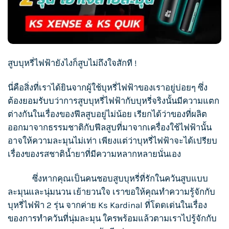
สูบ
บุหรี่ไฟฟ้า
ยังไงก็สูบไม่ถึงใจสักที !
นี่คือสิ่งที่เราได้ยินจากผู้ใช้
บุหรี่ไฟฟ้า
ของเราอยู่บ่อยๆ ซึ่ง
ต้องยอมรับบว่าการสูบ
บุหรี่ไฟฟ้า
กับบุหรี่จริงนั้นมีความแตก
ต่างกันในเรื่องของฟีลสูบอยู่ไม่น้อย เรียกได้ว่าของที่ผลิต
ออกมาจากธรรมชาติกับฟีลสูบที่มาจากเครื่องใช้ไฟฟ้านั้น
อาจให้ความละมุนไม่เท่า เพียงแต่ว่า
บุหรี่ไฟฟ้า
จะได้เปรียบ
เรื่องของรสชาติน้ำยาที่มีความหลากหลายนั่นเอง
ซึ่งหากคุณเป็นคนชอบ
สูบบุหรี่
ที่รักในควันสูบแบบ
ละมุนและนุ่มนวน เย้ายวนใจ เราขอให้คุณทำความรู้จักกับ
บุหรี่ไฟฟ้า 2 รุ่น จากค่าย
Ks Kardinal
ที่โดดเด่นในเรื่อง
ของการทำควันที่นุ่มละมุน ใครพร้อมแล้วตามเราไปรู้จักกับ