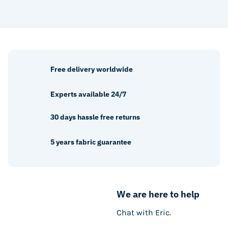
product
product
has
has
multiple
multiple
variants.
variants.
The
The
options
options
Free delivery worldwide
may
may
be
be
Experts available 24/7
chosen
chosen
on
on
30 days hassle free returns
the
the
product
product
5 years fabric guarantee
page
page
We are here to help
Chat with Eric.