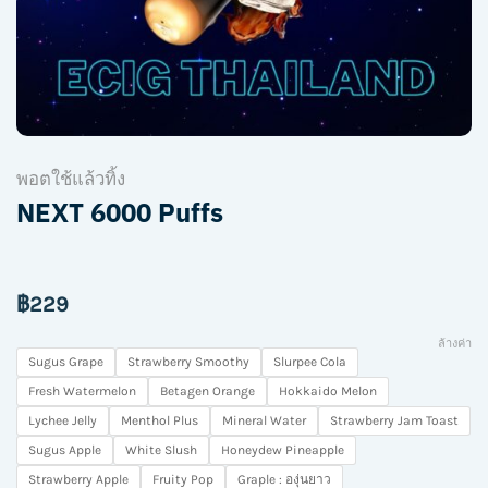
พอตใช้แล้วทิ้ง
NEXT 6000 Puffs
฿
229
ล้างค่า
Sugus Grape
Strawberry Smoothy
Slurpee Cola
Fresh Watermelon
Betagen Orange
Hokkaido Melon
Lychee Jelly
Menthol Plus
Mineral Water
Strawberry Jam Toast
Sugus Apple
White Slush
Honeydew Pineapple
Strawberry Apple
Fruity Pop
Graple : องุ่นยาว