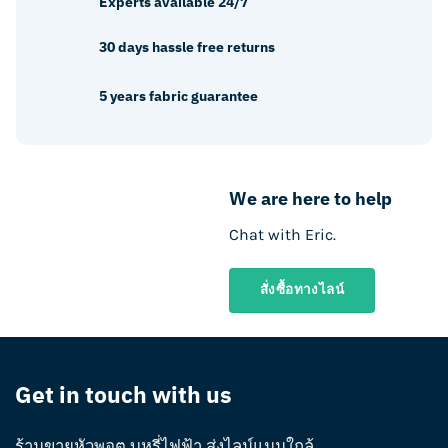
Experts available 24/7
on
the
the
product
30 days hassle free returns
product
page
page
5 years fabric guarantee
We are here to help
Chat with Eric.
สั่งซื้อทางไลน์
Get in touch with us
ร้านขายหัวพอต บุหรี่ไฟฟ้า ส่งไลน์แมนใกล้