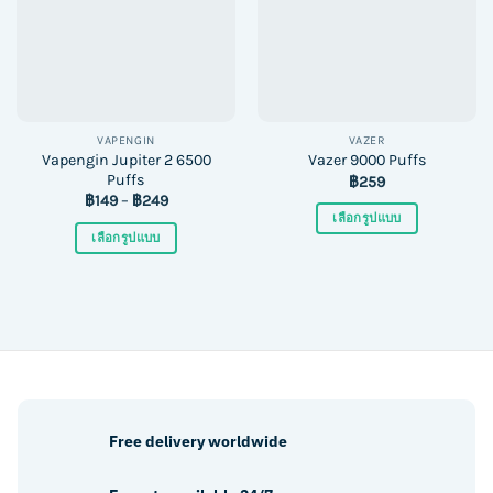
VAPENGIN
VAZER
Vapengin Jupiter 2 6500
Vazer 9000 Puffs
Puffs
฿
259
฿
149
–
฿
249
เลือกรูปแบบ
เลือกรูปแบบ
This
This
product
product
has
has
multiple
multiple
variants.
variants.
The
The
options
options
may
may
be
Free delivery worldwide
be
chosen
chosen
on