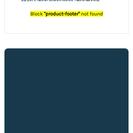
Block
"product-footer"
not found