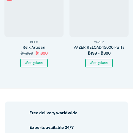
RELX
VAZER
Relx Artisan
VAZER RELOAD 15000 Puffs
Original
Current
฿
1,890
฿
1,690
฿
199
–
฿
390
price
price
was:
is:
เลือกรูปแบบ
เลือกรูปแบบ
฿1,890.
฿1,690.
This
This
product
product
has
has
multiple
multiple
variants.
variants.
The
The
options
options
Free delivery worldwide
may
may
be
be
Experts available 24/7
chosen
chosen