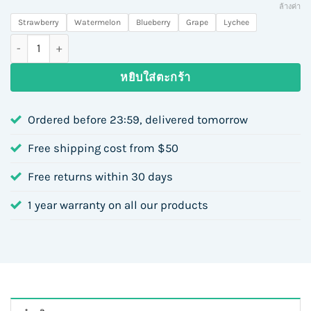
ล้างค่า
Strawberry
Watermelon
Blueberry
Grape
Lychee
จำนวน SaltNic This is Salt ชิ้น
หยิบใส่ตะกร้า
Ordered before 23:59, delivered tomorrow
Free shipping cost from $50
Free returns within 30 days
1 year warranty on all our products