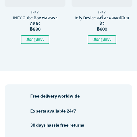
INFY
INFY
INFY Cube Box พอตทรง
Infy Device เครื่องพอตเปลี่ยน
กล่อง
หัว
฿
890
฿
600
เลือกรูปแบบ
เลือกรูปแบบ
This
This
product
product
has
has
multiple
multiple
variants.
variants.
The
The
options
options
may
may
Free delivery worldwide
be
be
chosen
chosen
Experts available 24/7
on
on
the
the
30 days hassle free returns
product
product
page
page