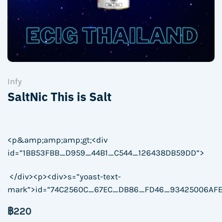
Infy
SaltNic This is Salt
<p&amp;amp;amp;gt;<div
id=”1BB53FBB_D959_44B1_C544_126438DB59DD”>
</div><p><div>s=”yoast-text-
mark”>id=”74C2560C_67EC_DB86_FD46_93425006AFE
฿
220