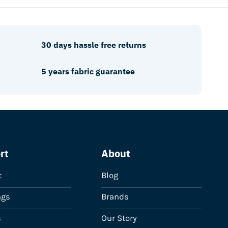
30 days hassle free returns
5 years fabric guarantee
rt
About
t
Blog
ngs
Brands
s
Our Story