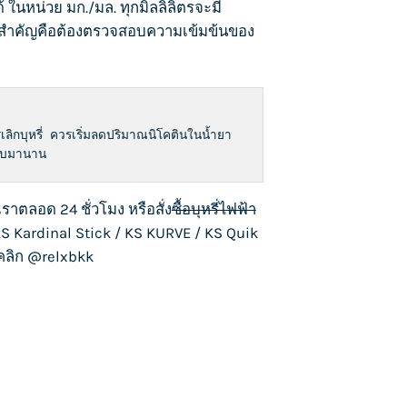
้ ในหน่วย มก./มล. ทุกมิลลิลิตรจะมี
 สิ่งสำคัญคือต้องตรวจสอบความเข้มข้นของ
ลิกบุหรี่ ควรเริ่มลดปริมาณนิโคตินใน
น้ำยา
้สูบมานาน
เราตลอด 24 ชั่วโมง หรือสั่ง
ซื้อบุหรี่ไฟฟ้า
S Kardinal Stick
/
KS KURVE
/
KS Quik
งคลิก
@relxbkk