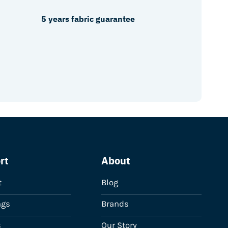
5 years fabric guarantee
rt
About
t
Blog
ngs
Brands
s
Our Story