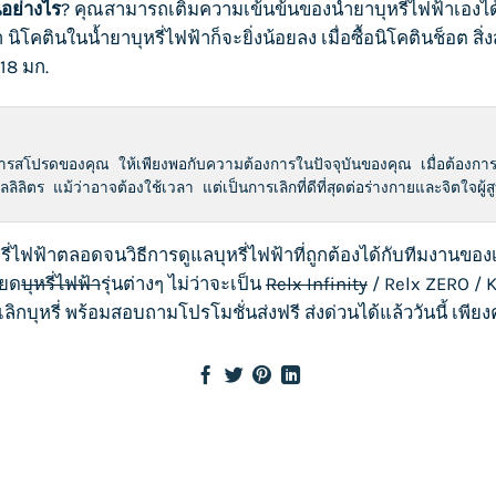
นอย่างไร
? คุณสามารถเติมความเข้นข้นของ
น้ำยาบุหรี่ไฟฟ้า
เองได
่ำ นิโคตินใน
น้ำยาบุหรี่ไฟฟ้า
ก็จะยิ่งน้อยลง เมื่อซื้อนิโคตินช็อต
18 มก.
้า
รสโปรดของคุณ ให้เพียงพอกับความต้องการในปัจจุบันของคุณ เมื่อต้องการเ
ลลิลิตร แม้ว่าอาจต้องใช้เวลา แต่เป็นการเลิกที่ดีที่สุดต่อร่างกายและจิตใจผู
รี่ไฟฟ้า
ตลอดจนวิธีการดูแล
บุหรี่ไฟฟ้า
ที่ถูกต้องได้กับทีมงานของ
ียด
บุหรี่ไฟฟ้า
รุ่นต่างๆ ไม่ว่าจะเป็น
Relx Infinity
/
Relx ZERO
/
K
เลิกบุหรี่ พร้อมสอบถามโปรโมชั่นส่งฟรี ส่งด่วนได้แล้ววันนี้ เพีย