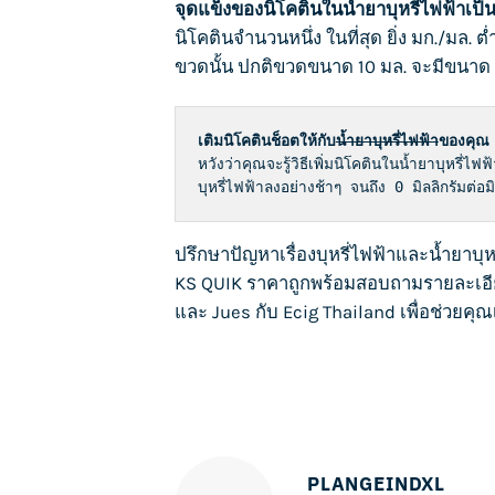
จุดแข็งของนิโคตินใน
น้ำยาบุหรี่ไฟฟ้า
เป็
นิโคตินจำนวนหนึ่ง ในที่สุด ยิ่ง มก./มล. ต
ขวดนั้น ปกติขวดขนาด 10 มล. จะมีขนาด 
เติมนิโคตินช็อตให้กับ
น้ำยาบุหรี่ไฟฟ้า
ของคุณ
หวังว่าคุณจะรู้วิธีเพิ่มนิโคตินใน
น้ำยาบุหรี่ไฟฟ
บุหรี่ไฟฟ้า
ลงอย่างช้าๆ จนถึง 0 มิลลิกรัมต่อมิ
ปรึกษาปัญหาเรื่อง
บุหรี่ไฟฟ้า
และน้ำยา
บุห
KS QUIK
ราคาถูกพร้อมสอบถามรายละเอ
และ
Jues
กับ
Ecig Thailand
เพื่อช่วยคุณ
PLANGEINDXL