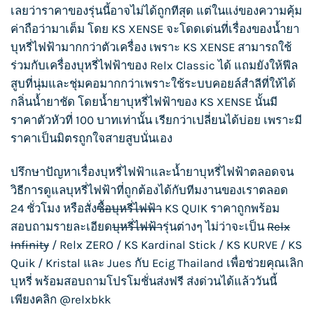
เลยว่าราคาของรุ่นนี้อาจไม่ได้ถูกทีสุด แต่ในแง่ของความคุ้ม
ค่าถือว่ามาเต็ม โดย KS XENSE จะโดดเด่นที่เรื่องของน้ำยา
บุหรี่ไฟฟ้ามากกว่าตัวเครื่อง เพราะ
KS XENSE
สามารถใช้
ร่วมกับเครื่องบุหรี่ไฟฟ้าของ
Relx Classic
ได้ แถมยังให้ฟีล
สูบที่นุ่มและชุ่มคอมากกว่าเพราะใช้ระบบคอยล์สำลีที่ให้ได้
กลิ่นน้ำยาชัด โดยน้ำยาบุหรี่ไฟฟ้าของ
KS XENSE
นั้นมี
ราคาตัวหัวที่ 100 บาทเท่านั้น เรียกว่าเปลี่ยนได้บ่อย เพราะมี
ราคาเป็นมิตรถูกใจสายสูบนั่นเอง
ปรึกษาปัญหาเรื่อง
บุหรี่ไฟฟ้า
และน้ำยา
บุหรี่ไฟฟ้า
ตลอดจน
วิธีการดูแล
บุหรี่ไฟฟ้า
ที่ถูกต้องได้กับทีมงานของเราตลอด
24 ชั่วโมง หรือสั่ง
ซื้อบุหรี่ไฟฟ้า
KS QUIK
ราคาถูกพร้อม
สอบถามรายละเอียด
บุหรี่ไฟฟ้า
รุ่นต่างๆ ไม่ว่าจะเป็น
Relx
Infinity
/
Relx ZERO
/
KS Kardinal Stick
/
KS KURVE
/
KS
Quik
/
Kristal
และ
Jues
กับ
Ecig Thailand
เพื่อช่วยคุณเลิก
บุหรี่ พร้อมสอบถามโปรโมชั่นส่งฟรี ส่งด่วนได้แล้ววันนี้
เพียงคลิก
@relxbkk