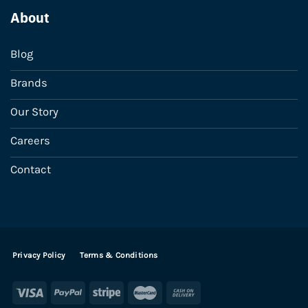
About
Blog
Brands
Our Story
Careers
Contact
Privacy Policy
Terms & Conditions