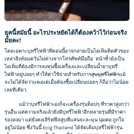
ยุคนี้สมัยนี้ อะไรประหยัดได้ก็ต้องคว้าไว้ก่อนจริง
มั้ยคะ!
โดยเฉพาะ
บุหรี่ไฟฟ้า
ที่ตอนนี้อาจกลายเป็นไอเท็มติดตัวของ
เหล่าสิงห์อมควันไม่ต่างจากโทรศัพท์มือถือ หนำซ้ำยังเป็น
ไอเท็มที่ต้องมีการลงทุนซื้อเครื่องและเปลี่ยน
น้ำยาบุหรี่
ไฟฟ้า
อยู่บ่อยๆ ทำให้ค่าใช้จ่ายสำหรับการ
สูบบุหรี่ไฟฟ้า
แม้
จะไม่ได้จัดว่าแพงแต่เมื่อต้องซื้อเปลี่ยนบ่อยๆ ก็ถือว่าไม่น้อย
เลยทีเดียว
แม้ว่า
บุหรี่ไฟฟ้า
เองก็จะเครื่องรุ่นท็อปๆ ที่ราคาสูงกว่า
รุ่นอื่น แต่ความจริงแล้วยังมี
บุหรี่ไฟฟ้า
อีกหลายรุ่นที่มีราคา
รองลงมา แต่ยังคงเสิร์ฟฟีลสูบที่แสนจะละมุน นุ่มคอ ถูกใจ
อยู่ไม่น้อย ซึ่งวันนี้ Ecig Thailand ได้จัดเต็ม
บุหรี่ไฟฟ้า
รุ่น