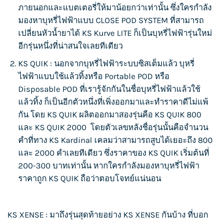
ภายนอกและแบตเตอรี่ให้มาน้อยกว่าเท่านั้น ซึ่งใครกำลัง
มองหา
บุหรี่ไฟฟ้า
แบบ
CLOSE POD SYSTEM
ที่สามารถ
เปลี่ยนหัวน้ำยาได้
KS Kurve LITE
ก็เป็น
บุหรี่ไฟฟ้า
รุ่นใหม่
อีกรุ่นหนึ่งที่น่าสนใจเลยทีเดียว
KS QUIK
: นอกจาก
บุหรี่ไฟฟ้า
ระบบซิสเต็มแล้ว บุหรี่
ไฟฟ้าแบบใช้แล้วทิ้งหรือ Portable POD หรือ
Disposable POD ที่เรารู้จักกันในชื่อบุหรี่ไฟฟ้าแล้วใช้
แล้วทิ้ง ก็เป็นอีกตัวหนึ่งที่เพิ่งออกมาและทำราคาดีไม่แพ้
กัน โดย
KS QUIK
ผลิตออกมาสองรุ่นคือ
KS QUIK 800
และ
KS QUIK 2000
โดยตัวเลขหลังชื่อรุ่นนั้นคือจำนวน
คำที่ทาง KS Kardinal เคลมว่าสามารถสูบได้เยอะถึง 800
และ 2000 คำเลยทีเดียว ซึ่งราคาของ
KS QUIK
เริ่มต้นที่
200-300 บาทเท่านั้น หากใครกำลังมองหาบุหรี่ไฟฟ้า
ราคาถูก
KS QUIK
ถือว่าตอบโจทย์แน่นอน
KS XENSE
: มาถึงรุ่นสุดท้ายอย่าง
KS XENSE
กันบ้าง ที่บอก