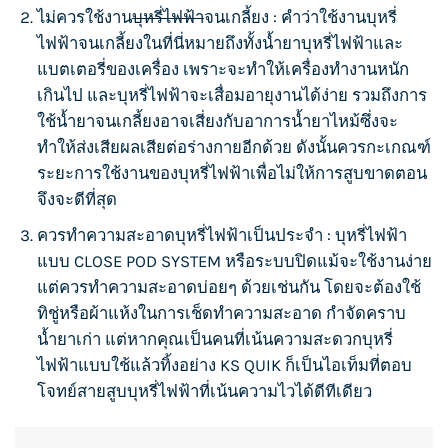
ไม่ควรใช้งาน
บุหรี่ไฟฟ้า
จนเกลี้ยง : คำว่าใช้งาน
บุหรี่
ไฟฟ้า
จนเกลี้ยงในที่นี่หมายถึงทั้งน้ำยา
บุหรี่ไฟฟ้า
และ
แบตเตอรี่ของเครื่อง เพราะจะทำให้เครื่องทำงานหนัก
เกินไป และ
บุหรี่ไฟฟ้า
จะเสื่อมอายุงานได้ง่าย รวมถึงการ
ใช้น้ำยาจนเกลี้ยงอาจเสี่ยงกับอาการน้ำยาไหม้ซึ่งจะ
ทำให้ส่งเสียผลเสียต่อร่างกายอีกด้วย ดังนั้นควรกะเกณฑ์
ระยะการใช้งานของบุหรี่ไฟฟ้าเพื่อไม่ให้การสูบขาดตอน
จึงจะดีที่สุด
ควรทำความสะอาด
บุหรี่ไฟฟ้า
เป็นประจำ : บุหรี่ไฟฟ้า
แบบ
CLOSE POD SYSTEM
หรือระบบปิดแม้จะใช้งานง่าย
แต่ควรทำความสะอาดบ่อยๆ ด้วยเช่นกัน โดยจะต้องใช้
ทิชู่หรือผ้าแห้งในการเช็ดทำความสะอาด กำจัดคราบ
น้ำยาเก่า แต่หากคุณเป็นคนที่เน้นความสะดวกบุหรี่
ไฟฟ้าแบบใช้แล้วทิ้งอย่าง
KS QUIK
ก็เป็นไอเท็มที่ตอบ
โจทย์สายสูบบุหรี่ไฟฟ้าที่เน้นความไวได้ดีทีเดียว