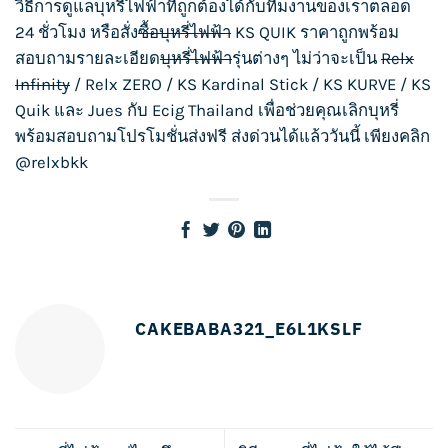
วิธีการดูแล
บุหรี่ไฟฟ้า
ที่ถูกต้องได้กับทีมงานของเราตลอด
24 ชั่วโมง หรือสั่ง
ซื้อบุหรี่ไฟฟ้า
KS QUIK
ราคาถูกพร้อม
สอบถามรายละเอียด
บุหรี่ไฟฟ้า
รุ่นต่างๆ ไม่ว่าจะเป็น
Relx
Infinity
/
Relx ZERO
/
KS Kardinal Stick
/
KS KURVE
/
KS
Quik
และ
Jues
กับ
Ecig Thailand
เพื่อช่วยคุณเลิกบุหรี่
พร้อมสอบถามโปรโมชั่นส่งฟรี ส่งด่วนได้แล้ววันนี้ เพียงคลิก
@relxbkk
CAKEBABA321_E6L1KSLF