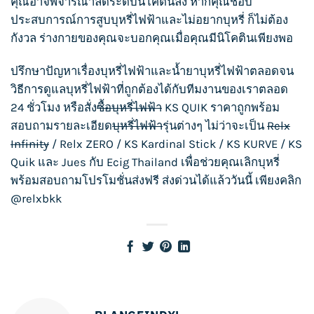
คุณอาจพิจารณาลดระดับนิโคตินลง หากคุณชอบ
ประสบการณ์การ
สูบบุหรี่
ไฟฟ้าและไม่อยากบุหรี่ ก็ไม่ต้อง
กังวล ร่างกายของคุณจะบอกคุณเมื่อคุณมีนิโคตินเพียงพอ
ปรึกษาปัญหาเรื่อง
บุหรี่ไฟฟ้า
และน้ำยา
บุหรี่ไฟฟ้า
ตลอดจน
วิธีการดูแล
บุหรี่ไฟฟ้า
ที่ถูกต้องได้กับทีมงานของเราตลอด
24 ชั่วโมง หรือสั่ง
ซื้อบุหรี่ไฟฟ้า
KS QUIK
ราคาถูกพร้อม
สอบถามรายละเอียด
บุหรี่ไฟฟ้า
รุ่นต่างๆ ไม่ว่าจะเป็น
Relx
Infinity
/
Relx ZERO
/
KS Kardinal Stick
/
KS KURVE
/
KS
Quik
และ
Jues
กับ
Ecig Thailand
เพื่อช่วยคุณเลิกบุหรี่
พร้อมสอบถามโปรโมชั่นส่งฟรี ส่งด่วนได้แล้ววันนี้ เพียงคลิก
@relxbkk