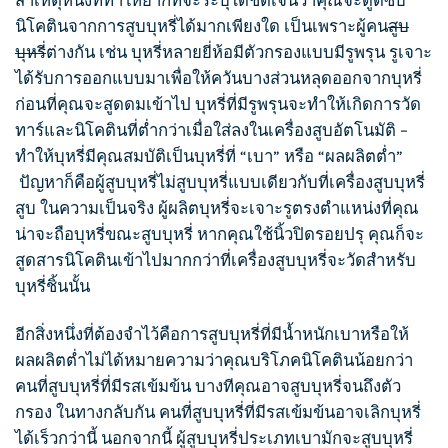
สาเหตุหนึ่งที่ทำให้ยากที่จะระบุได้ชัดเจนว่าคุณจะดูดซับ
นิโคตินจากการ
สูบบุหรี่
ได้มากเพียงใด เป็นเพราะผู้คน
สูบ
บุหรี่
ต่างกัน เช่น บุหรี่หลายยี่ห้อมีตัวกรองแบบมีรูพรุน รูเจาะ
ได้รับการออกแบบมาเพื่อให้ควันบางส่วนหลุดออกจากบุหรี่
ก่อนที่คุณจะสูดดมเข้าไป บุหรี่ที่มีรูพรุนจะทำให้เกิดการวัด
ทาร์และนิโคตินที่ต่ำกว่าเมื่อใส่ลงในเครื่องสูบอัตโนมัติ –
ทำให้บุหรี่มีคุณสมบัติเป็นบุหรี่ที่ “เบา” หรือ “ผลผลิตต่ำ”
ปัญหาก็คือผู้
สูบบุหรี่
ไม่สูบบุหรี่แบบเดียวกับที่เครื่อง
สูบบุหรี่
สูบ ในความเป็นจริง ผู้ผลิตบุหรี่จะเจาะรูตรงตำแหน่งที่คุณ
น่าจะถือบุหรี่ขณะ
สูบบุหรี่
หากคุณใช้นิ้วปิดรอยปรุ คุณก็จะ
สูดสารนิโคตินเข้าไปมากกว่าที่เครื่อง
สูบบุหรี่
จะวัดสำหรับ
บุหรี่ชิ้นนั้น
อีกสิ่งหนึ่งที่ต้องจำไว้คือการ
สูบบุหรี่
ที่มีน้ำหนักเบาหรือให้
ผลผลิตต่ำไม่ได้หมายความว่าคุณบริโภคนิโคตินน้อยกว่า
คนที่
สูบบุหรี่
ที่มีรสเข้มข้น บางทีคุณอาจ
สูบบุหรี่
จนถึงตัว
กรอง ในทางกลับกัน คนที่
สูบบุหรี่
ที่มีรสเข้มข้นอาจเลิกบุหรี่
ได้เร็วกว่านี้ นอกจากนี้ ผู้
สูบบุหรี่
ประเภทเบามักจะ
สูบบุหรี่