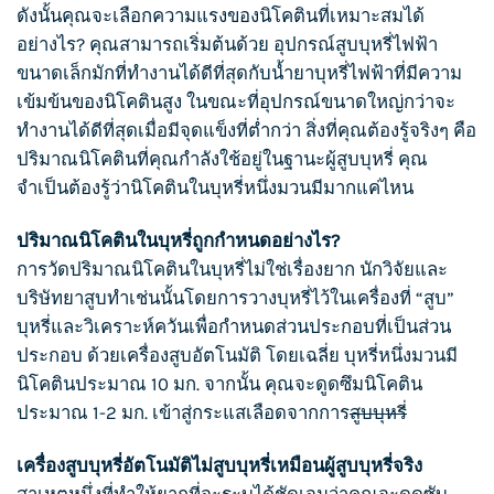
ดังนั้นคุณจะเลือกความแรงของนิโคตินที่เหมาะสมได้
อย่างไร? คุณสามารถเริ่มต้นด้วย อุปกรณ์
สูบบุหรี่
ไฟฟ้า
ขนาดเล็กมักที่ทำงานได้ดีที่สุดกับ
น้ำยาบุหรี่ไฟฟ้า
ที่มีความ
เข้มข้นของนิโคตินสูง ในขณะที่อุปกรณ์ขนาดใหญ่กว่าจะ
ทำงานได้ดีที่สุดเมื่อมีจุดแข็งที่ต่ำกว่า สิ่งที่คุณต้องรู้จริงๆ คือ
ปริมาณนิโคตินที่คุณกำลังใช้อยู่ในฐานะผู้
สูบบุหรี่
คุณ
จำเป็นต้องรู้ว่านิโคตินในบุหรี่หนึ่งมวนมีมากแค่ไหน
ปริมาณนิโคตินในบุหรี่ถูกกำหนดอย่างไร?
การวัดปริมาณนิโคตินในบุหรี่ไม่ใช่เรื่องยาก นักวิจัยและ
บริษัทยาสูบทำเช่นนั้นโดยการวางบุหรี่ไว้ในเครื่องที่
“สูบ”
บุหรี่
และวิเคราะห์ควันเพื่อกำหนดส่วนประกอบที่เป็นส่วน
ประกอบ ด้วยเครื่องสูบอัตโนมัติ โดยเฉลี่ย บุหรี่หนึ่งมวนมี
นิโคตินประมาณ 10 มก. จากนั้น คุณจะดูดซึมนิโคติน
ประมาณ 1-2 มก. เข้าสู่กระแสเลือดจากการ
สูบบุหรี่
เครื่อง
สูบบุหรี่
อัตโนมัติไม่สูบบุหรี่เหมือนผู้
สูบบุหรี่
จริง