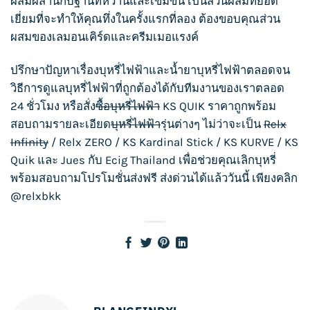
ผสมผสานกับฐานที่หวานและเข้มข้น เป็นส่วนผสมที่ยอด
เยี่ยมที่จะทำให้คุณทึ่งในครั้งแรกที่ลอง ต้องขอบคุณส่วน
ผสมของเลมอนเคิร์ดและครีมเมอแรงค์
ปรึกษาปัญหาเรื่อง
บุหรี่ไฟฟ้า
และน้ำยา
บุหรี่ไฟฟ้า
ตลอดจน
วิธีการดูแล
บุหรี่ไฟฟ้า
ที่ถูกต้องได้กับทีมงานของเราตลอด
24 ชั่วโมง หรือสั่ง
ซื้อบุหรี่ไฟฟ้า
KS QUIK
ราคาถูกพร้อม
สอบถามรายละเอียด
บุหรี่ไฟฟ้า
รุ่นต่างๆ ไม่ว่าจะเป็น
Relx
Infinity
/
Relx ZERO
/
KS Kardinal Stick
/
KS KURVE
/
KS
Quik
และ
Jues
กับ
Ecig Thailand
เพื่อช่วยคุณเลิกบุหรี่
พร้อมสอบถามโปรโมชั่นส่งฟรี ส่งด่วนได้แล้ววันนี้ เพียงคลิก
@relxbkk