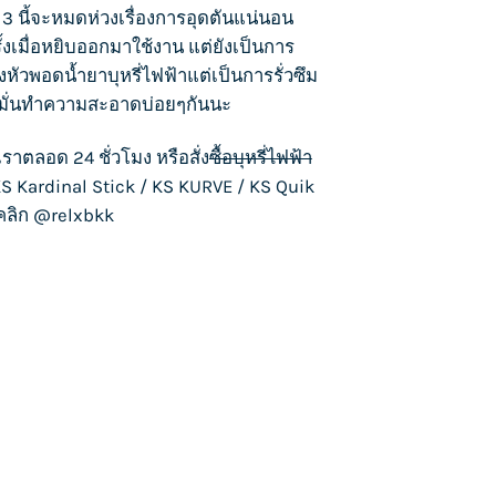
 นี้จะหมดห่วงเรื่องการอุดตันแน่นอน
ั้งเมื่อหยิบออกมาใช้งาน แต่ยังเป็นการ
องหัวพอด
น้ำยาบุหรี่ไฟฟ้า
แต่เป็นการรั่วซึม
องมั่นทำความสะอาดบ่อยๆกันนะ
เราตลอด 24 ชั่วโมง หรือสั่ง
ซื้อบุหรี่ไฟฟ้า
S Kardinal Stick
/
KS KURVE
/
KS Quik
งคลิก
@relxbkk