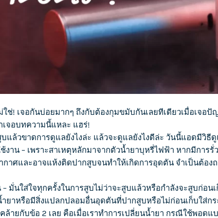
ม่ใช่! เจอกันบ่อยมากๆ ถึงกับต้องกุมขมับกันเลยทีเดียวเมื่อเจอป
นมาเจอบทความนี้แหละ แฮร่!
าดการดูแลยังไงล่ะ แล้วจะดูแลยังไงดีล่ะ วันนี้แอดมีวิธีดู
่ใช้งาน – เพราะสาเหตุหลักมาจากตัว
น้ำยาบุหรี่ไฟฟ้า
หากมีการรั
ากาศและอาจแห้งติดปากสูบจนทำให้เกิดการอุดตัน จำเป็นต้องถอ
– มั่นใส่ใจทุกครั้งในการสูบไม่ว่าจะสูบแล้วหรือกำลังจะสูบก่อ
้ำยาหรือมีสิ่งแปลกปลอมอื่นอุดตันที่ปากสูบหรือไม่ก่อนเก็บใส่กร
จะคล้ายกับข้อ 2 เลย คือเมื่อเราทำการเปลี่ยนน้ำยา กรณีใช้พอดแ