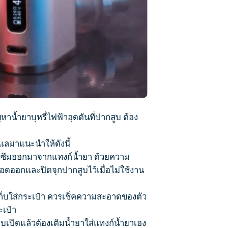
ัญหาน้ำยา
บุหรี่ไฟฟ้า
อุดตันที่ปากสูบ ต้อง
แลมาแนะนำให้ดังนี้
่วซึมออกมาจากแทงก์น้ำยา ด้วยความ
ดออกและปิดจุกปากสูบไว้เมื่อไม่ใช้งาน
นเก็บใส่กระเป๋า ควรเช็คความสะอาดของตัว
ะเป๋า
บบเปิดแล้วต้องเติมน้ำยาใส่แทงก์น้ำยาเอง