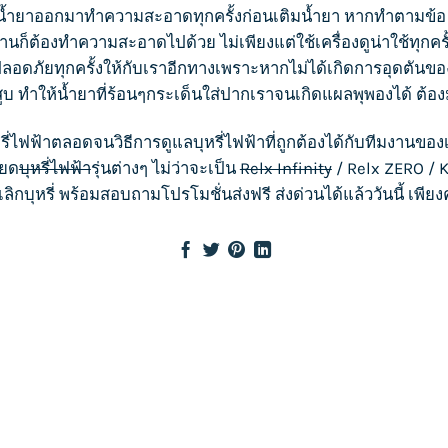
์น้ำยาออกมาทำความสะอาดทุกครั้งก่อนเติมน้ำยา หากทำตามข้อ 3
้งานก็ต้องทำความสะอาดไปด้วย ไม่เพียงแต่ใช้เครื่องดูน่าใช้ทุกคร
ดภัยทุกครั้งให้กับเราอีกทางเพราะหากไม่ได้เกิดการอุดตันข
ูบ ทำให้น้ำยาที่ร้อนๆกระเด็นใส่ปากเราจนเกิดแผลพุพองได้ ต้
รี่ไฟฟ้า
ตลอดจนวิธีการดูแล
บุหรี่ไฟฟ้า
ที่ถูกต้องได้กับทีมงานของ
ียด
บุหรี่ไฟฟ้า
รุ่นต่างๆ ไม่ว่าจะเป็น
Relx Infinity
/
Relx ZERO
/
K
เลิกบุหรี่ พร้อมสอบถามโปรโมชั่นส่งฟรี ส่งด่วนได้แล้ววันนี้ เพีย