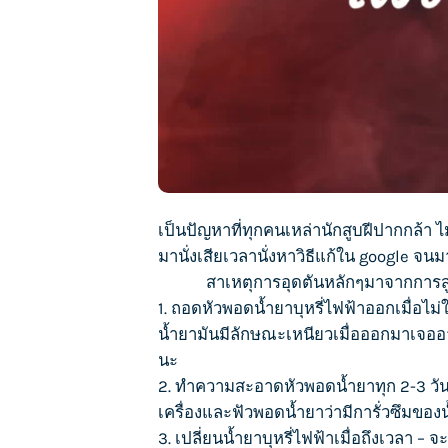
เป็นปัญหาที่ทุกคนเหล่านักสูบฝีปากกล้า ไ
มานั่งเสียเวลานั่งหาวิธีแก้ใน google จ
สาเหตุการอุดตันหลักๆมาจากการสูบแล้วข
1. ถอดหัวพอด
น้ำยาบุหรี่ไฟฟ้า
ออกเมื่อไม
น้ำยามันมีลักษณะเหนียวเมื่อออกมาเจออ
นะ
2. ทำความสะอาดหัวพอดน้ำยาทุก 2-3 วัน 
เครื่องและฟัวพอดน้ำยาว่ามีการั่วซึมของน
3. เปลี่ยน
น้ำยาบุหรี่ไฟฟ้า
เมื่อถึงเวลา – 