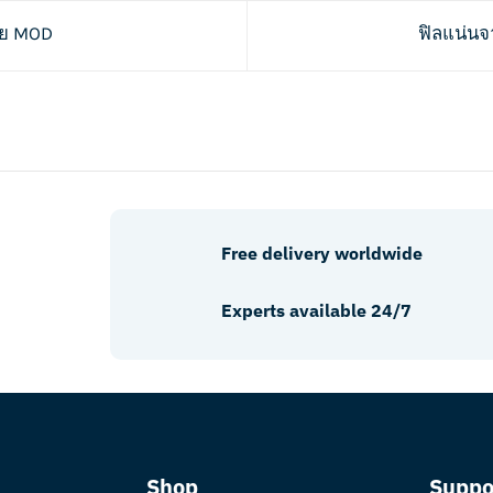
สาย MOD
ฟิลแน่นจา
Free delivery worldwide
Experts available 24/7
Shop
Suppo