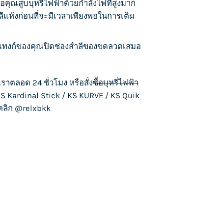
่อคุณ
สูบบุหรี่ไ
ฟฟ้าด้วยกำลังไฟที่สูงมาก
ลีแห้งก่อนที่จะมีเวลาเพียงพอในการเติม
ทงก์ของคุณปิดช่องสำลีของขดลวดเสมอ
เราตลอด 24 ชั่วโมง หรือสั่ง
ซื้อบุหรี่ไฟฟ้า
S Kardinal Stick
/
KS KURVE
/
KS Quik
งคลิก
@relxbkk