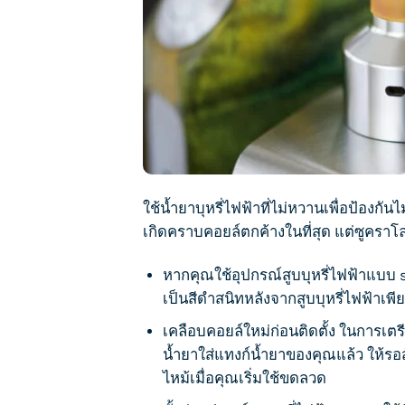
ใช้
น้ำยาบุหรี่ไฟฟ้า
ที่ไม่หวานเพื่อป้องก
เกิดคราบคอยล์ตกค้างในที่สุด แต่ซูคราโลส
หากคุณใช้อุปกรณ์สูบ
บุหรี่ไฟฟ้า
แบบ s
เป็นสีดำสนิทหลังจาก
สูบบุหรี่
ไฟฟ้าเพีย
เคลือบคอยล์ใหม่ก่อนติดตั้ง ในการเตร
น้ำยาใส่แทงก์น้ำยาของคุณแล้ว ให้รอสัก
ไหม้เมื่อคุณเริ่มใช้ขดลวด