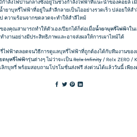
ีกำลังไฟปานกลางซึ่งอยู่ในช่วงกำลังไฟฟ้าที่แนะนำของคอยล์ เมื
น้ำยาบุหรี่ไฟฟ้า
ที่อยู่ในสำลีกลายเป็นไออย่างรวดเร็ว ปล่อยให้สำ
นไป ความร้อนจากขดลวดจะทำให้สำลีไหม้
ของคุณสามารถทำให้ตัวเองเปียกได้ก็ต่อเมื่อ
น้ำยาบุหรี่ไฟฟ้า
ในแ
ม่ทำงานอย่างมีประสิทธิภาพและอาจส่งผลให้การเผาไหม้ได้
รี่ไฟฟ้า
ตลอดจนวิธีการดูแล
บุหรี่ไฟฟ้า
ที่ถูกต้องได้กับทีมงานของ
ียด
บุหรี่ไฟฟ้า
รุ่นต่างๆ ไม่ว่าจะเป็น
Relx Infinity
/
Relx ZERO
/
K
เลิกบุหรี่ พร้อมสอบถามโปรโมชั่นส่งฟรี ส่งด่วนได้แล้ววันนี้ เพีย