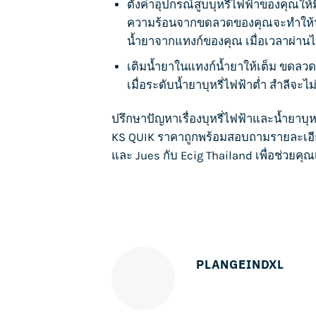
ตั้งค่าอุปกรณ์
สูบบุหรี่ไ
ฟฟ้าของคุณให้ม
ความร้อนจากขดลวดของคุณจะทำให้
น้ำยาจากแทงก์ของคุณ เมื่อเวลาผ่า
เติมน้ำยาในแทงก์น้ำยาให้เต็ม ขดลวด
เมื่อระดับ
น้ำยาบุหรี่ไฟฟ้
าต่ำ สำลีจะไ
ปรึกษาปัญหาเรื่อง
บุหรี่ไฟฟ้า
และน้ำยา
บุห
KS QUIK
ราคาถูกพร้อมสอบถามรายละเอ
และ
Jues
กับ
Ecig Thailand
เพื่อช่วยคุณ
PLANGEINDXL