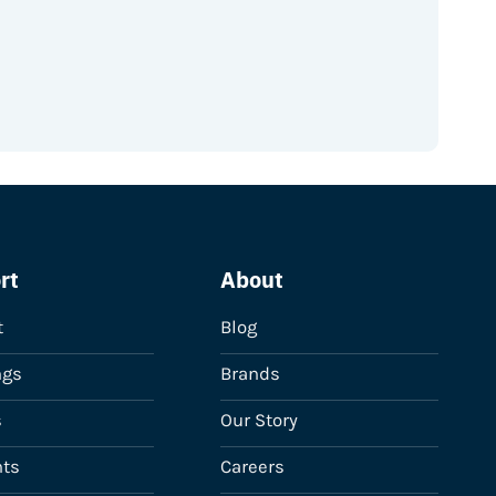
rt
About
t
Blog
ngs
Brands
s
Our Story
ts
Careers