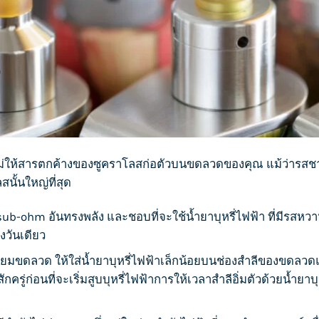
ันไม่ให้สารตกค้างของซูคราโลสก่อตัวบนขดลวดของคุณ แม้ว่ารสช
นั้นใหญ่ที่สุด
ub-ohm อันทรงพลัง และชอบที่จะใช้
น้ำยาบุหรี่ไฟฟ้า
ที่มีรสหว
งวันเดียว
ียมขดลวด ให้ใส่
น้ำยาบุหรี่ไฟฟ้า
เล็กน้อยบนช่องสำลีของขดลวดแต
ครู่ก่อนที่จะเริ่ม
สูบบุหรี่
ไฟฟ้าการให้เวลาสำลีอิ่มตัวด้วย
น้ำยาบุ