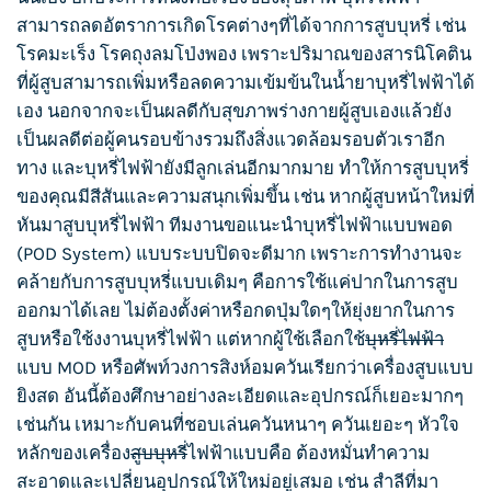
สามารถลดอัตราการเกิดโรคต่างๆที่ได้จากการ
สูบบุหรี่
เช่น
โรคมะเร็ง โรคถุงลมโป่งพอง เพราะปริมาณของสารนิโคติน
ที่ผู้สูบสามารถเพิ่มหรือลดความเข้มข้นใน
น้ำยาบุหรี่ไฟฟ้า
ได้
เอง นอกจากจะเป็นผลดีกับสุขภาพร่างกายผู้สูบเองแล้วยัง
เป็นผลดีต่อผู้คนรอบข้างรวมถึงสิ่งแวดล้อมรอบตัวเราอีก
ทาง และ
บุหรี่ไฟฟ้า
ยังมีลูกเล่นอีกมากมาย ทำให้การ
สูบบุหรี่
ของคุณมีสีสันและความสนุกเพิ่มขึ้น เช่น หากผู้สูบหน้าใหม่ที่
หันมา
สูบบุหรี่
ไฟฟ้า ทีมงานขอแนะนำ
บุหรี่ไฟฟ้า
แบบพอด
(POD System) แบบระบบปิดจะดีมาก เพราะการทำงานจะ
คล้ายกับการ
สูบบุหรี่
แบบเดิมๆ คือการใช้แค่ปากในการสูบ
ออกมาได้เลย ไม่ต้องตั้งค่าหรือกดปุ่มใดๆให้ยุ่งยากในการ
สูบหรือใช้งงาน
บุหรี่ไฟฟ้า
แต่หากผู้ใช้เลือกใช้
บุหรี่ไฟฟ้า
แบบ MOD หรือศัพท์วงการสิงห์อมควันเรียกว่าเครื่องสูบแบบ
ยิงสด อันนี้ต้องศึกษาอย่างละเอียดและอุปกรณ์ก็เยอะมากๆ
เช่นกัน เหมาะกับคนที่ชอบเล่นควันหนาๆ ควันเยอะๆ หัวใจ
หลักของเครื่อง
สูบบุหรี่
ไฟฟ้าแบบคือ ต้องหมั่นทำความ
สะอาดและเปลี่ยนอุปกรณ์ให้ใหม่อยู่เสมอ เช่น สำลีที่มา