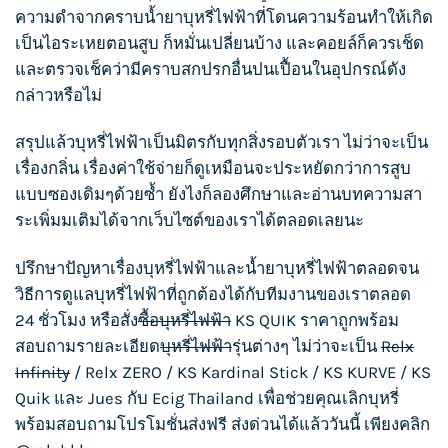
ความดำจากคราบ
น้ำยาบุหรี่ไฟฟ้า
ที่โดนความร้อนทำให้เกิด
เป็นไอระเหยตอนสูบ ก็หมั่นเปลี่ยนบ้าง และคอยล์ก็ควรเช็ด
และตรวจเช็คว่ามีคราบสกปรกอื่นปนเปื้อนในอุปกรณ์ดัง
กล่าวหรือไม่
สรุปแล้ว
บุหรี่ไฟฟ้า
เป็นมิตรกับทุกสิ่งรอบตัวเรา ไม่ว่าจะเป็น
เรื่องกลิ่น เรื่องค่าใช้จ่ายก็ดูเหมือนจะประหยัดกว่าการสูบ
แบบซองเดิมๆด้วยซ้ำ ยังไงก็ลองศึกษาและอ่านบทความสา
ระเพิ่มมเติมได้จากเว็บไซต์ของเราได้ตลอดเลยนะ
ปรึกษาปัญหาเรื่อง
บุหรี่ไฟฟ้า
และน้ำยา
บุหรี่ไฟฟ้า
ตลอดจน
วิธีการดูแล
บุหรี่ไฟฟ้า
ที่ถูกต้องได้กับทีมงานของเราตลอด
24 ชั่วโมง หรือสั่ง
ซื้อบุหรี่ไฟฟ้า
KS QUIK
ราคาถูกพร้อม
สอบถามรายละเอียด
บุหรี่ไฟฟ้า
รุ่นต่างๆ ไม่ว่าจะเป็น
Relx
Infinity
/
Relx ZERO
/
KS Kardinal Stick
/
KS KURVE
/
KS
Quik
และ
Jues
กับ
Ecig Thailand
เพื่อช่วยคุณเลิกบุหรี่
พร้อมสอบถามโปรโมชั่นส่งฟรี ส่งด่วนได้แล้ววันนี้ เพียงคลิก