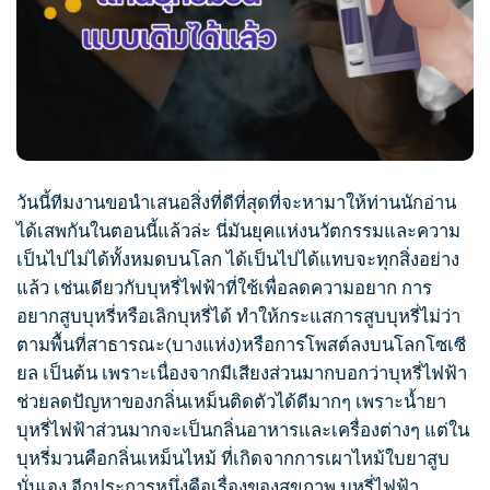
วันนี้ทีมงานขอนำเสนอสิ่งที่ดีที่สุดที่จะหามาให้ท่านนักอ่าน
ได้เสพกันในตอนนี้แล้วล่ะ นี่มันยุคแห่งนวัตกรรมและความ
เป็นไปไม่ได้ทั้งหมดบนโลก ได้เป็นไปได้แทบจะทุกสิ่งอย่าง
แล้ว เช่นเดียวกับ
บุหรี่ไฟฟ้า
ที่ใช้เพื่อลดความอยาก การ
อยาก
สูบบุหรี่
หรือเลิกบุหรี่ได้ ทำให้กระแสการ
สูบบุหรี่
ไม่ว่า
ตามพื้นที่สาธารณะ(บางแห่ง)หรือการโพสต์ลงบนโลกโซเซี
ยล เป็นต้น เพราะเนื่องจากมีเสียงส่วนมากบอกว่า
บุหรี่ไฟฟ้า
ช่วยลดปัญหาของกลิ่นเหม็นติดตัวได้ดีมากๆ เพราะ
น้ำยา
บุหรี่ไฟฟ้า
ส่วนมากจะเป็นกลิ่นอาหารและเครื่องต่างๆ แต่ใน
บุหรี่มวนคือกลิ่นเหม็นไหม้ ที่เกิดจากการเผาไหม้ใบยาสูบ
นั่นเอง อีกประการหนึ่งคือเรื่องของสุขภาพ
บุหรี่ไฟฟ้า