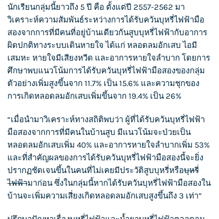
นักเรียนกลุ่มนี้ยาวถึง 5 ปี คือ ตั้งแต่ปี 2557-2562 มา
วิเคราะห์ความสัมพันธ์ระหว่างการได้รับควัน
บุหรี่ไฟฟ้า
มือ
สองจากการที่มีคนที่อยู่บ้านเดียวกัน
สูบบุหรี่
ไฟฟ้ากับอาการ
ผิดปกติทางระบบเดินหายใจ ได้แก่ หลอดลมอักเสบ ไอมี
เสมหะ หายใจมีเสียงหวีด และอาการหายใจลำบาก โดยการ
ศึกษาพบแนวโน้มการได้รับควัน
บุหรี่ไฟฟ้า
มือสองของกลุ่ม
ตัวอย่างเพิ่มสูงขึ้นจาก 11.7% เป็น 15.6% และความชุกของ
การเกิดหลอดลมอักเสบเพิ่มขึ้นจาก 19.4% เป็น 26%
“เมื่อนำมาวิเคราะห์ทางสถิติพบว่า ผู้ที่ได้รับควัน
บุหรี่ไฟฟ้า
มือสองจากการที่มีคนในบ้านสูบ มีแนวโน้มจะป่วยเป็น
หลอดลมอักเสบเพิ่ม 40% และอาการหายใจลำบากเพิ่ม 53%
และที่สำคัญผลของการได้รับควัน
บุหรี่ไฟฟ้า
มือสองนี้จะยิ่ง
ปรากฏชัดเจนขึ้นในคนที่ไม่เคยมีประวัติ
สูบบุหรี่
หรือ
บุหรี่
ไฟฟ้า
มาก่อน ซึ่งในกลุ่มนี้หากได้รับควัน
บุหรี่ไฟฟ้า
มือสองใน
บ้านจะเพิ่มความเสี่ยงเกิดหลอดลมอักเสบสูงขึ้นถึง 3 เท่า”