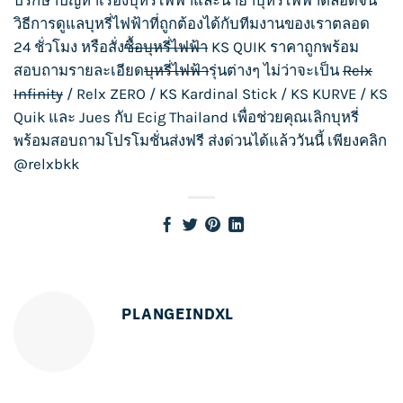
ปรึกษาปัญหาเรื่อง
บุหรี่ไฟฟ้า
และน้ำยา
บุหรี่ไฟฟ้า
ตลอดจน
วิธีการดูแล
บุหรี่ไฟฟ้า
ที่ถูกต้องได้กับทีมงานของเราตลอด
24 ชั่วโมง หรือสั่ง
ซื้อบุหรี่ไฟฟ้า
KS QUIK
ราคาถูกพร้อม
สอบถามรายละเอียด
บุหรี่ไฟฟ้า
รุ่นต่างๆ ไม่ว่าจะเป็น
Relx
Infinity
/
Relx ZERO
/
KS Kardinal Stick
/
KS KURVE
/
KS
Quik
และ
Jues
กับ
Ecig Thailand
เพื่อช่วยคุณเลิกบุหรี่
พร้อมสอบถามโปรโมชั่นส่งฟรี ส่งด่วนได้แล้ววันนี้ เพียงคลิก
@relxbkk
PLANGEINDXL