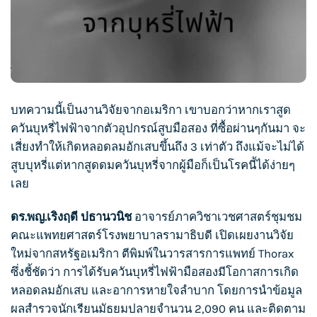
บทความนี้เป็นงานวิจัยจากอเมริกา เขาบอกว่าหากเราสูด
ควัน
บุหรี่ไฟฟ้า
จากตัวอุปกรณ์สูบมือสอง ที่ซื้อผ่านๆกันมา จะ
เสี่ยงทำให้เกิดหลอดลมอักเสบขึ้นถึง 3 เท่าตัว ถึงแม้จะไม่ได้
สูบบุหรี่แต่หากสูดดมควันบุหรี่จากผู้มือก็เป็นโรคนี้ได้ง่ายๆ
เลย
ดร.พญ.เริงฤดี ปธานวนิช
อาจารย์ภาควิชาเวชศาสตร์ชุมชม
คณะแพทยศาสตร์โรงพยาบาลรามาธิบดี เปิดเผยงานวิจัย
ใหม่จากสหรัฐอเมริกา ตีพิมพ์ในวารสารการแพทย์ Thorax
ซึ่งชี้ชัดว่า การได้รับควัน
บุหรี่ไฟฟ้า
มือสองมีโอกาสการเกิด
หลอดลมอักเสบ และอาการหายใจลำบาก โดยการนำข้อมูล
ผลสำรวจนักเรียนมัธยมปลายจำนวน 2,090 คน และติดตาม