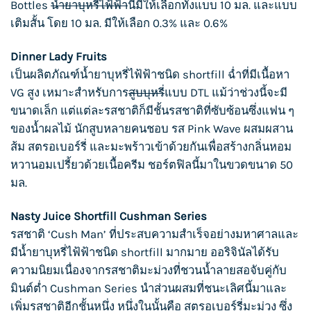
Bottles
น้ำยาบุหรี่ไฟ้ฟ้า
นี้มีให้เลือกทั้งแบบ 10 มล. และแบบ
เติมสั้น โดย 10 มล. มีให้เลือก 0.3% และ 0.6%
Dinner Lady Fruits
เป็นผลิตภัณฑ์
น้ำยาบุหรี่ไฟ้ฟ้า
ชนิด shortfill ฉ่ำที่มีเนื้อหา
VG สูง เหมาะสำหรับการ
สูบบุหรี่
แบบ DTL แม้ว่าช่วงนี้จะมี
ขนาดเล็ก แต่แต่ละรสชาติก็มีชั้นรสชาติที่ซับซ้อนซึ่งแฟน ๆ
ของน้ำผลไม้ นักสูบหลายคนชอบ รส Pink Wave ผสมผสาน
ส้ม สตรอเบอร์รี่ และมะพร้าวเข้าด้วยกันเพื่อสร้างกลิ่นหอม
หวานอมเปรี้ยวด้วยเนื้อครีม ชอร์ตฟิลนี้มาในขวดขนาด 50
มล.
Nasty Juice Shortfill Cushman Series
รสชาติ ‘Cush Man’ ที่ประสบความสำเร็จอย่างมหาศาลและ
มีน้ำยาบุหรี่ไฟ้ฟ้าชนิด shortfill มากมาย ออริจินัลได้รับ
ความนิยมเนื่องจากรสชาติมะม่วงที่ชวนน้ำลายสอจับคู่กับ
มินต์ต่ำ Cushman Series นำส่วนผสมที่ชนะเลิศนี้มาและ
เพิ่มรสชาติอีกชั้นหนึ่ง หนึ่งในนั้นคือ สตรอเบอร์รี่มะม่วง ซึ่ง