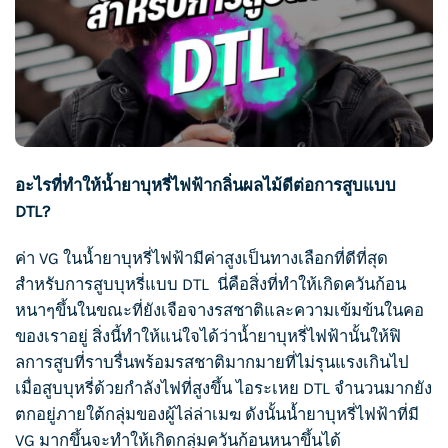
อะไรที่ทำให้
น้ำยาบุหรี่ไฟฟ้
ากลิ่นผลไม้ดีต่อการสูบแบบ
DTL?
ค่า VG ใน
น้ำยาบุหรี่ไฟฟ้า
มีค่าสูงเป็นทางเลือกที่ดีที่สุด
สำหรับการ
สูบบุหรี่
แบบ DTL นี่คือสิ่งที่ทำให้เกิดควันก้อน
หนาๆขึ้นในขณะที่ยังเจือจางรสชาติและความเข้มข้นในคอ
ของเราอยู่ สิ่งนี้ทำให้แน่ใจได้ว่า
น้ำยาบุหรี่ไฟฟ้า
นั้นให้ฟิ
ลการสูบที่ราบรื่นพร้อมรสชาติมากมายที่ไม่รุนแรงเกินไป
เมื่อ
สูบบุหรี่
ด้วยกำลังไฟที่สูงขึ้น ไอระเหย DTL จำนวนมากยัง
ตกอยู่ภายใต้กลุ่มของผู้ไล่ล่าเมฆ ดังนั้น
น้ำยาบุหรี่ไฟฟ้า
ที่มี
VG มากขึ้นจะทำให้เกิดกลุ่มควันก้อนหนาขึ้นได้