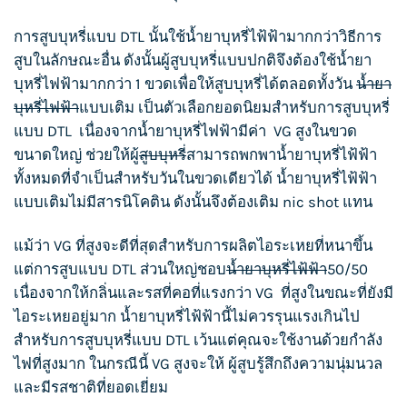
การ
สูบบุหรี่
แบบ DTL นั้นใช้
น้ำยาบุหรี่ไฟ้ฟ้า
มากกว่าวิธีการ
สูบในลักษณะอื่น ดังนั้นผู้
สูบบุหรี่
แบบปกติจึงต้องใช้
น้ำยา
บุหรี่ไฟฟ้า
มากกว่า 1 ขวดเพื่อให้
สูบบุหรี่
ได้ตลอดทั้งวัน
น้ำยา
บุหรี่ไฟฟ้า
แบบเติม เป็นตัวเลือกยอดนิยมสำหรับการ
สูบบุหรี่
แบบ DTL เนื่องจาก
น้ำยาบุหรี่ไฟฟ้า
มีค่า VG สูงในขวด
ขนาดใหญ่ ช่วยให้ผู้
สูบบุหรี่
สามารถพกพา
น้ำยาบุหรี่ไฟ้ฟ้า
ทั้งหมดที่จำเป็นสำหรับวันในขวดเดียวได้
น้ำยาบุหรี่ไฟ้ฟ้า
แบบเติมไม่มีสารนิโคติน ดังนั้นจึงต้องเติม nic shot แทน
แม้ว่า VG ที่สูงจะดีที่สุดสำหรับการผลิตไอระเหยที่หนาขึ้น
แต่การสูบแบบ DTL ส่วนใหญ่ชอบ
น้ำยาบุหรี่ไฟ้ฟ้า
50/50
เนื่องจากให้กลิ่นและรสที่คอที่แรงกว่า VG ที่สูงในขณะที่ยังมี
ไอระเหยอยู่มาก
น้ำยาบุหรี่ไฟ้ฟ้า
นี้ไม่ควรรุนแรงเกินไป
สำหรับการสูบบุหรี่แบบ DTL เว้นแต่คุณจะใช้งานด้วยกำลัง
ไฟที่สูงมาก ในกรณีนี้ VG สูงจะให้ ผู้สูบรู้สึกถึงความนุ่มนวล
และมีรสชาติที่ยอดเยี่ยม