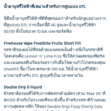
น้ำยาบุหรี่ไฟฟ้า
ที่เหมาะสำหรับการสูบแบบ DTL
นี่คือ
น้ำยาบุหรี่ไฟ้ฟ้า
ที่ดีที่สุดของเราสำหรับนักสูบอย่างเราๆ
ที่สูบแบบ DTL การเลือกนี้มี VG สูงและน้ำยา
บุหรี่ไฟ้ฟ้า
50/50 ทั้งในขนาด 10 มล. และชอร์ตฟิล
Firehouse Vape Frostbite Fruits Short Fill
รสชาติของผลไม้ที่ห่อด้วยเมนทอลเย็นฉ่ำ หนึ่งในรสชาติที่
โดดเด่นคือ Lemon ‘n’ Lime Fizz ซึ่งให้ส่วนผสมของซิตรัส
และเมนทอลที่เอร็ดอร่อยราวกับดื่มโซดาแก้วโปรดของคุณ
shortfill นี้มาในขวดขนาด 100 มล. ให้
น้ำยาบุหรี่ไฟ้ฟ้า
มากมายสำหรับ DTL
สูบบุหรี่
เป็นเวลาหลายวัน
Double Drip E-liquid
มีรสชาติอร่อยที่ได้รับการคัดสรรด้วยอัตราส่วน ‘Max VG’ ที่
80/20 สำหรับไอระเหยที่หนายิ่งขึ้น สำหรับรสชาติร้านขนม
หวานสุดคลาสสิก ให้ลอง Double Drip Fizzy Cherry Cola