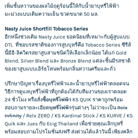
เพิ่มชั้นหวานของผลไม้ฤดูร้อนนี้ให้กับน้ำยาบุหรี่ไฟ้ฟ้า
มะม่วงแบบเติมความเย็น ขวดขนาด 50 มล.
Nasty Juice Shortfill Tobacco Series
อีกหนึ่งช่วงเติม Nasty Juice ยอดนิยมที่เหมาะกับผู้สูบแบบ
DTL ที่ชอบรสชาติของการ
สูบบุหรี่
คือ Tobacco Series ซีรีส์
นี้มีอี-ลิควิดรสยาสูบสามชนิดให้เลือกเล็กน้อย ได้แก่ Gold
Blend, Silver Blend และ Bronze Blend แต่ละชิ้นมีรสชาติ
ของยาสูบแบบเอิร์ธโทนพร้อมกลิ่นหวานครีมและถั่ว
ปรึกษาปัญหาเรื่อง
บุหรี่ไฟฟ้า
และน้ำยา
บุหรี่ไฟฟ้า
ตลอดจน
วิธีการดูแล
บุหรี่ไฟฟ้า
ที่ถูกต้องได้กับทีมงานของเราตลอด
24 ชั่วโมง หรือสั่ง
ซื้อบุหรี่ไฟฟ้า
KS QUIK
ราคาถูกพร้อม
สอบถามรายละเอียด
บุหรี่ไฟฟ้า
รุ่นต่างๆ ไม่ว่าจะเป็น
Relx
Infinity
/
Relx ZERO
/
KS Kardinal Stick
/
KS KURVE
/
KS
Quik
และ
Jues
กับ
Ecig Thailand
เพื่อช่วยคุณเลิกบุหรี่
พร้อมสอบถามโปรโมชั่นส่งฟรี ส่งด่วนได้แล้ววันนี้ เพียงคลิก