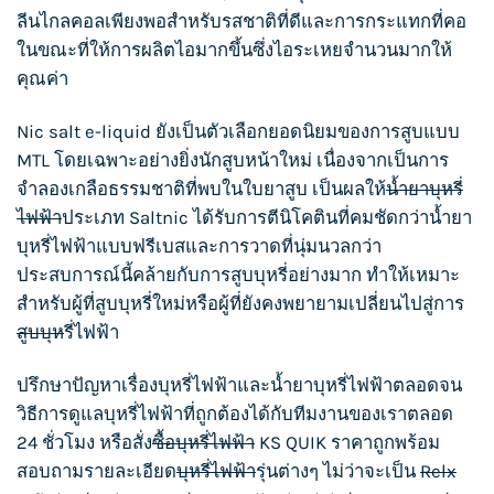
ลีนไกลคอลเพียงพอสำหรับรสชาติที่ดีและการกระแทกที่คอ
ในขณะที่ให้การผลิตไอมากขึ้นซึ่งไอระเหยจำนวนมากให้
คุณค่า
Nic salt e-liquid ยังเป็นตัวเลือกยอดนิยมของการสูบแบบ
MTL โดยเฉพาะอย่างยิ่งนักสูบหน้าใหม่ เนื่องจากเป็นการ
จำลองเกลือธรรมชาติที่พบในใบยาสูบ เป็นผลให้
น้ำยาบุหรี่
ไฟฟ้า
ประเภท Saltnic ได้รับการตีนิโคตินที่คมชัดกว่า
น้ำยา
บุหรี่ไฟฟ้าแ
บบฟรีเบสและการวาดที่นุ่มนวลกว่า
ประสบการณ์นี้คล้ายกับการ
สูบบุหรี่
อย่างมาก ทำให้เหมาะ
สำหรับผู้ที่
สูบบุหรี่
ใหม่หรือผู้ที่ยังคงพยายามเปลี่ยนไปสู่การ
สูบบุห
รี่ไฟฟ้า
ปรึกษาปัญหาเรื่อง
บุหรี่ไฟฟ้า
และน้ำยา
บุหรี่ไฟฟ้า
ตลอดจน
วิธีการดูแล
บุหรี่ไฟฟ้า
ที่ถูกต้องได้กับทีมงานของเราตลอด
24 ชั่วโมง หรือสั่ง
ซื้อบุหรี่ไฟฟ้า
KS QUIK
ราคาถูกพร้อม
สอบถามรายละเอียด
บุหรี่ไฟฟ้า
รุ่นต่างๆ ไม่ว่าจะเป็น
Relx