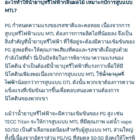
อะไรทำให้
น้ำยาบุหรี่ไฟฟ้า
กลิ่นผลไม้ เหมาะกบัการสูบแบบ
MTL?
PG กำหนดความแรงของรสชาติและคอหอย เนื่องจากการ
สูบบุห
รี่ไฟฟ้าแบบ MTL ต้องการการผลิตไอที่น้อยลง จึงเป็น
สิ่งสำคัญที่
น้ำยาบุหรี่ไฟฟ้า
ที่ใช้อยู่จะต้องมีความเข้มข้นของ
PG สูงพอที่จะให้คุณภาพเสียงที่คอและรสชาติเมื่อสูบด้วย
กำลังไฟที่ต่ำ นี่เป็นปัจจัยในการพิจารณาความแรงของ
นิโคติน จำเป็นต้องมี
น้ำยาบุหรี่ไฟฟ้า
ที่แรงกว่าเพื่อให้มี
นิโคตินเพียงพอเนื่องจากการสูบแบบ MTL ใช้
น้ำยาบุหรี่
ไฟฟ้
าน้อยกว่าการสูบแบบ DTL ดังนั้น พวกเขาต้องการความ
แข็งแรงที่เข้มข้นมากขึ้นเพื่อตอบสนองความต้องการ
นิโคตินของพวกเขา
แม้ว่า
น้ำยาบุหรี่ไฟฟ้า
จะมีความเข้มข้นของ PG สูง เช่น
TECC Titan จะให้การสูบแบบ MTL ที่มีคุณภาพ แต่น้ำ vape
50/50 เป็นตัวเลือกยอดนิยมสำหรับผู้สูบแบบ MTL ส่วนใหญ่
ทั้งนี้เนื่องจากอัตราส่วน PG/VG ที่สมดุล 50:50 ยังคงให้โพรพิ