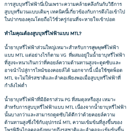
การ
สูบบุหรี่
ไฟฟ้านี่เป็นเพราะความคล้ายคลึงกันกับวิธีการ
สูบบุหรี่
มวนแบบเดิมๆ เทคนิคนี้เกี่ยวข้องกับการดึงไอเข้าไป
ในปากของคุณโดยถือไว้ชั่วครู่ก่อนที่จะหายใจเข้าปอด
ทำไมคุณต้อง
สูบบุหรี่
ไฟฟ้าแบบ MTL?
น้ำยาบุหรี่ไฟฟ้า
ส่วนใหญ่เหมาะสำหรับการ
สูบบุหรี่
ไฟฟ้า
แบบ MTL แต่อย่างไรก็ตาม VG ที่ผสมอยู่ใน
น้ำยาบุหรี่ไฟฟ้า
ที่สูงจะหนาเกินกว่าที่คอยล์ความต้านทานสูงจะดูดซับและ
อาจนำไปสู่การไหม้ของคอยล์ได้ นอกจากนี้ เมื่อใช้ชุดพ็อด
MTL จะไม่ให้รสชาติและลำคอเพียงพอเมื่อ
สูบบุห
รี่ไฟฟ้าที่
กำลังไฟต่ำ
น้ำยาบุหรี่ไฟฟ้า
ที่มีอัตราส่วน PG ที่สมดุลหรือสูง เหมาะ
สำหรับการ
สูบบุหรี่
ไฟฟ้าแบบ MTL เนื่องจาก
น้ำยาบุหรี่ไฟฟ้
า
นั้นบางกว่าและสามารถดูดซับได้ดีกว่าด้วยคอยล์ความ
ต้านทานสูงซึ่งใช้กับอุปกรณ์ MTL ความเข้มข้นที่สูงขึ้นของ
โพรพิลีนไกลคอลยังหมายถึงรสชาติและลำคอจะเข้มข้นขึ้น