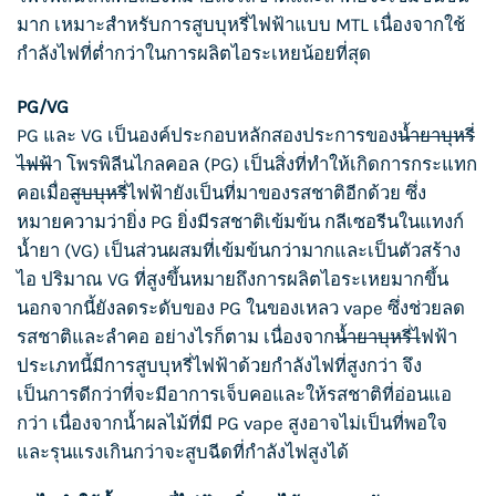
มาก เหมาะสำหรับการ
สูบบุห
รี่ไฟฟ้าแบบ MTL เนื่องจากใช้
กำลังไฟที่ต่ำกว่าในการผลิตไอระเหยน้อยที่สุด
PG/VG
PG และ VG เป็นองค์ประกอบหลักสองประการของ
น้ำยาบุหรี่
ไฟฟ้
า โพรพิลีนไกลคอล (PG) เป็นสิ่งที่ทำให้เกิดการกระแทก
คอเมื่อ
สูบบุหรี่
ไฟฟ้ายังเป็นที่มาของรสชาติอีกด้วย ซึ่ง
หมายความว่ายิ่ง PG ยิ่งมีรสชาติเข้มข้น กลีเซอรีนในแทงก์
น้ำยา (VG) เป็นส่วนผสมที่เข้มข้นกว่ามากและเป็นตัวสร้าง
ไอ ปริมาณ VG ที่สูงขึ้นหมายถึงการผลิตไอระเหยมากขึ้น
นอกจากนี้ยังลดระดับของ PG ในของเหลว vape ซึ่งช่วยลด
รสชาติและลำคอ อย่างไรก็ตาม เนื่องจาก
น้ำยาบุหรี่ไ
ฟฟ้า
ประเภทนี้มีการ
สูบบุหรี่
ไฟฟ้าด้วยกำลังไฟที่สูงกว่า จึง
เป็นการดีกว่าที่จะมีอาการเจ็บคอและให้รสชาติที่อ่อนแอ
กว่า เนื่องจากน้ำผลไม้ที่มี PG vape สูงอาจไม่เป็นที่พอใจ
และรุนแรงเกินกว่าจะสูบฉีดที่กำลังไฟสูงได้