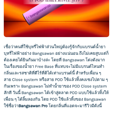
เชื่อว่าคนที่ใช้
บุหรี่ไฟฟ้
าส่วนใหญ่ต้องรู้จักกับแบรนด์
น้ำยา
บุหรี่ไฟฟ้า
อย่าง Bangsawan อย่างแน่นอน ถึงไม่เคยสูบแต่ก็
ต้องเคยได้ยินกันมาบ้างล่ะ โดยที่ Bangsawan โด่งดังมาก
ในเรื่องของน้ำยา Free Base ที่แทบจะไม่มีแบรนด์ไหนทำ
กลิ่นและรสชาติที่ดีไร้ที่ติได้เท่าแบรนด์นี้ สำหรับเพื่อน ๆ
สาย Close system หรือสาย POD ใช้แล้วทิ้งคงเซงไปตาม ๆ
กันเพราะ Bangsawan ไม่ทำน้ำยาของ POD Close system
สักที วันนี้ Bangsawan ได้เข้าสู่ตลาด POD แบบใช้แล้วทิ้งให้
เพื่อน ๆ ได้ลิ้มลองกัน โดย POD ใช้แล้วทิ้งของ Bangsawan
ใช้ชื่อว่า
Bangsawan Pro
โดยกลิ่นที่แอดจะมารีวิวมีดังนี้