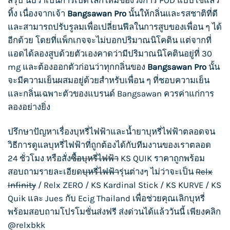
สรุป นับว่าเป็นการเปิดโลกใหม่ของวงการ POD แบบใช้แล้ว
ทิ้ง เนื่องจากเจ้า
Bangsawan Pro
นั้นให้กลิ่นและรสชาติที่ดี
และสามารถปรับรูลมเพื่อเปลี่ยนฟีลในการสูบของเพื่อน ๆ ได้
อีกด้วย โดยที่แพ็กเกจจะไม่บอกปริมาณนิโคติน แต่จากที่
แอดได้ลองสูบด้วยตัวเองคาดว่ามีปริมาณนิโคตินอยู่ที่ 30
mg และต้องออกตัวก่อนว่าทุกกลิ่นของ
Bangsawan Pro
นั้น
จะมีความเย็นผสมอยู่ด้วยสำหรับเพื่อน ๆ ที่ชอบความเย็น
และกลิ่นเฉพาะตัวของแบรนด์ Bangsawan
ควรค่าแก่การ
ลองอย่างยิ่ง
ปรึกษาปัญหาเรื่อง
บุหรี่ไฟฟ้า
และน้ำยา
บุหรี่ไฟฟ้า
ตลอดจน
วิธีการดูแล
บุหรี่ไฟฟ้า
ที่ถูกต้องได้กับทีมงานของเราตลอด
24 ชั่วโมง หรือสั่ง
ซื้อบุหรี่ไฟฟ้า
KS QUIK
ราคาถูกพร้อม
สอบถามรายละเอียด
บุหรี่ไฟฟ้า
รุ่นต่างๆ ไม่ว่าจะเป็น
Relx
Infinity
/
Relx ZERO
/
KS Kardinal Stick
/
KS KURVE
/
KS
Quik
และ
Jues
กับ
Ecig Thailand
เพื่อช่วยคุณเลิกบุหรี่
พร้อมสอบถามโปรโมชั่นส่งฟรี ส่งด่วนได้แล้ววันนี้ เพียงคลิก
@relxbkk