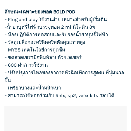
ลักษณะเฉพาะของพอด BOLD POD
– Plug and play ใช้งานง่าย เหมาะสำหรับผู้เริ่มต้น
–
น้ำยาบุหรี่ไฟฟ้า
บรรจุพอด 2 ml นิโคติน 3%
– ห้องปฏิบัติการทดสอบและรับรอง
น้ำยาบุหรี่ไฟฟ้า
– วัสดุเปลือกอะครีลิคคริสตัลคุณภาพสูง
– MY98 เทคโนโลยีการดูดซึม
– ขดลวดเซรามิกพิมพ์ลายด้วยเลเซอร์
– 600 คำ/การใช้งาน
– ปรับปรุงการไหลของอากาศหัวฉีดเพื่อการสูดดมที่นุ่มนวล
ขึ้น
– เพรียวบางและน้ำหนักเบา
– สามารถใช้พอดร่วมกับ Relx, sp2, veex kits ฯลฯ ได้