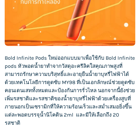
Bold Infinite Pods ใหม่ออกแบบมาเพื่อใช้กับ Bold Infinite
pods หัวพอดน้ำยาทำจากวัสดุอะครีลิคใสคุณภาพสูงที่
สามารถรักษาความบริสุทธิ์และอายุยืน
น้ำยาบุหรี่ไฟฟ้า
ได้
ด้วยเทคโนโลยีการดูดซับ MY98 ที่เป็นเอกลักษณ์ช่วยดูดซับ
คอนเดนเสททั้งหมดและป้องกันการรั่วไหล นอกจากนี้ยังช่วย
เพิ่มรสชาติและรสชาติของ
น้ำยาบุหรี่ไฟฟ้า
ด้วยเครื่องสูบที่
ภายนอกเป็นเซรามิกที่ให้ความร้อนเร็วและสม่ำเสมอยิ่งขึ้น
แต่ละพอดบรรจุน้ำนิโคติน 2ml และมีให้เลือกถึง 20
รสชาติ