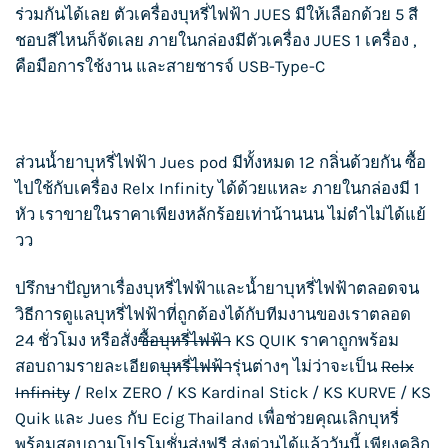
ร่วมกันได้เลย ตัวเครื่องบุหรี่ไฟฟ้า
JUES
มีให้เลือกด้วย 5 สี
ชอบสีไหนก็จัดเลย ภายในกล่องมีตัวเครื่อง
JUES
1 เครื่อง ,
คือมือการใช้งาน และสายชารจ์ USB-Type-C
ส่วน
น้ำยาบุหรี่ไฟฟ้า
Jues pod
มีทั้งหมด 12 กลิ่นด้วยกัน ซื้อ
ไปใช้กับเครื่อง
Relx Infinity
ได้ด้วยแหละ ภายในกล่องมี 1
หัว เราขายในราคาเพียงหลักร้อยเท่าน้านนน ไม่ตำไม่ได้แย้
วว
ปรึกษาปัญหาเรื่อง
บุหรี่ไฟฟ้า
และน้ำยา
บุหรี่ไฟฟ้า
ตลอดจน
วิธีการดูแล
บุหรี่ไฟฟ้า
ที่ถูกต้องได้กับทีมงานของเราตลอด
24 ชั่วโมง หรือสั่ง
ซื้อบุหรี่ไฟฟ้า
KS QUIK
ราคาถูกพร้อม
สอบถามรายละเอียด
บุหรี่ไฟฟ้า
รุ่นต่างๆ ไม่ว่าจะเป็น
Relx
Infinity
/
Relx ZERO
/
KS Kardinal Stick
/
KS KURVE
/
KS
Quik
และ
Jues
กับ
Ecig Thailand
เพื่อช่วยคุณเลิกบุหรี่
พร้อมสอบถามโปรโมชั่นส่งฟรี ส่งด่วนได้แล้ววันนี้ เพียงคลิก