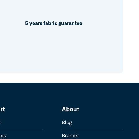
5 years fabric guarantee
rt
About
t
Blog
ngs
Brands