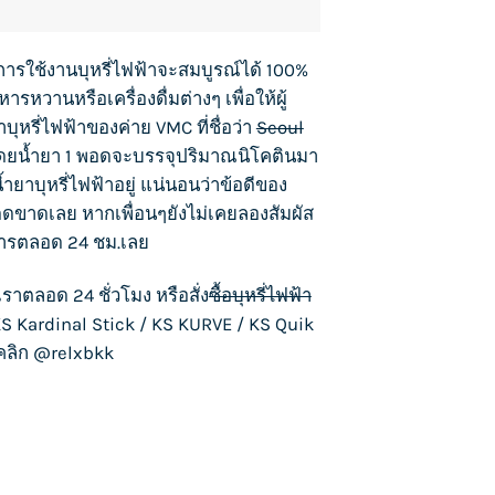
นการใช้งาน
บุหรี่ไฟฟ้า
จะสมบูรณ์ได้ 100%
หวานหรือเครื่องดื่มต่างๆ เพื่อให้ผู้
าบุหรี่ไฟฟ้า
ของค่าย
VMC
ที่ชื่อว่า
Seoul
อง โดยน้ำยา 1 พอดจะบรรจุปริมาณนิโคตินมา
้ำยาบุหรี่ไฟฟ้า
อยู่ แน่นอนว่าข้อดีของ
ด็ดขาดเลย หากเพื่อนๆยังไม่เคยลองสัมผัส
ารตลอด 24 ชม.เลย
เราตลอด 24 ชั่วโมง หรือสั่ง
ซื้อบุหรี่ไฟฟ้า
S Kardinal Stick
/
KS KURVE
/
KS Quik
งคลิก
@relxbkk