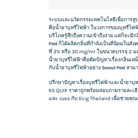
ระบบและนวัตกรรมเทคโนโลยีเพื่อการสูบที่
คือ
น้ำยาบุหรี่ไฟฟ้า
ในวงการของ
บุหรี่ไฟฟ
บริโภครู้สึกถึงความเข้าถึงง่าย แต่ก็จะมีก
Pod
ก็ได้ผลิตกลิ่นที่กำลังเป็นที่นิยมใน
ที่ 3% หรือ 30 mg/ml ในขนาดบรรจุ 2 มล
น้ำยาบุหรี่ไฟฟ้า
คือตัดปัญหาเรื่องกลิ่นเ
กับ
น้ำยาบุหรี่ไฟฟ้า
อย่าง
Seoul Pod
สามา
ปรึกษาปัญหาเรื่อง
บุหรี่ไฟฟ้า
และน้ำยา
บุห
KS QUIK
ราคาถูกพร้อมสอบถามรายละเอ
และ
Jues
กับ
Ecig Thailand
เพื่อช่วยคุณ