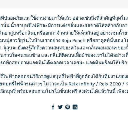
ปลอดภัยและใช้งานง่ายมาให้แล้ว อย่างเช่นสิ่งที่สำคัญที่สุดใ
้า
นั้น
น้ำยาบุหรี่ไฟฟ้า
จะมีการแต่งกลิ่นและรสชาติให้คล้ายกับอาหาร
ลิ่นยาสูบหรือกลิ่นบุหรี่ออกมาจำหน่ายให้เห็นกันอยู่ อย่างเช่น
น้ำย
สังคมหมู่สาววัยุร่นในบ้านเราอย่าง Soju Peach หรือยาคูลท์นั่นเ
. ผู้สูบจะยังคงรู้สึกถึงความสมูทของควันและกลิ่นหอมอ่อนๆของ
น
หม็นกวนใจคนรอบข้าง และกลิ่นที่ติดบนเสื้อผ้าของเราไปได้อย่างเ
รถทักสอบถามแอดมินได้ตลอดเวลาเลยนะ แอดมินพร้อมให้บริก
รี่ไฟฟ้า
ตลอดจนวิธีการดูแล
บุหรี่ไฟฟ้า
ที่ถูกต้องได้กับทีมงานของ
ียด
บุหรี่ไฟฟ้า
รุ่นต่างๆ ไม่ว่าจะเป็น
Relx Infinity
/
Relx ZERO
/
K
เลิกบุหรี่ พร้อมสอบถามโปรโมชั่นส่งฟรี ส่งด่วนได้แล้ววันนี้ เพีย