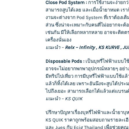
Close Pod System :
การใช้งานจะง่ายกว
สามารถสูบได้เลย และเมื่อน้ำยาหมด เราก้แ
งานจะต่างจาก Pod System ที่เราต้องเติม
ส่วน ซึ่งน่าจะเหมาะกับคนที่ไม่อยากจะต
เช่นกัน มีให้เลือกหลากหลาย อาจจะติดต
เครื่องนั่นเอง
แนะนำ –
Relx – Infinity
,
KS KURVE
,
JU
Disposable Pods :
เป็น
บุหรี่ไฟฟ้า
แบบใช้แ
อาจจะไม่อยากพกพาอุปกรณ์หลายๆ อย่างที
มีทริปไปเที่ยว การมี
บุหรี่ไฟฟ้า
แบบใช้แล้ว
แล้วก็ทิ้งได้เลย เพราะอันนึงจะสูบได้ประ
ไปถึงเยอะ สามารถเลือกได้แล้วแต่แบรนด์ที่
แนะนำ –
KS QUIK
ปรึกษาปัญหาเรื่อง
บุหรี่ไฟฟ้า
และน้ำยา
บุห
KS QUIK
ราคาถูกพร้อมสอบถามรายละเอ
และ
Jues
กับ
Ecig Thailand
เพื่อช่วยคุณ