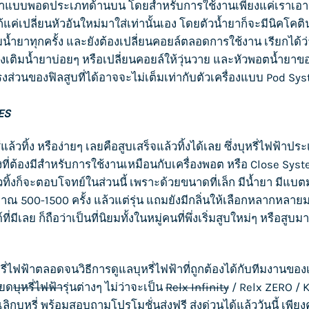
่าแบบพอดประเภทด้านบน โดยสำหรับการใช้งานเพียงแค่เราเอาหัวพ
ค่เปลี่ยนหัวอันใหม่มาใส่เท่านั้นเอง โดยตัวน้ำยาก็จะมีนิคโคติน
น้ำยาทุกครั้ง และยังต้องเปลี่ยนคอยล์ตลอดการใช้งาน เรียกได้ว
้องเติมน้ำยาบ่อยๆ หรือเปลี่ยนคอยล์ให้วุ่นวาย และหัวพอตน้ำยา
รงส่วนของฟิลสูบที่ได้อาจจะไม่เต็มเท่ากับตัวเครื่องแบบ Pod
ES
ล้วทิ้ง หรือง่ายๆ เลยคือสูบเสร็จแล้วทิ้งได้เลย ซึ่ง
บุหรี่ไฟฟ้า
ประเ
่ต้องมีสำหรับการใช้งานเหมือนกับเครื่องพอต หรือ Close Sys
ทิ้งก็จะตอบโจทย์ในส่วนนี้ เพราะด้วยขนาดที่เล็ก มีน้ำยา มีแบตมา
มาณ 500-1500 ครั้ง แล้วแต่รุ่น แถมยังมีกลิ่นให้เลือกหลากหลาย
มีเลย ก็ถือว่าเป็นที่นิยมทั้งในหมู่คนที่พึ่งเริ่มสูบใหม่ๆ หรือ
รี่ไฟฟ้า
ตลอดจนวิธีการดูแล
บุหรี่ไฟฟ้า
ที่ถูกต้องได้กับทีมงานของ
ียด
บุหรี่ไฟฟ้า
รุ่นต่างๆ ไม่ว่าจะเป็น
Relx Infinity
/
Relx ZERO
/
K
เลิกบุหรี่ พร้อมสอบถามโปรโมชั่นส่งฟรี ส่งด่วนได้แล้ววันนี้ เพีย