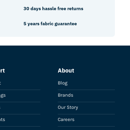
30 days hassle free returns
5 years fabric guarantee
rt
About
t
Blog
ngs
Brands
s
Our Story
ts
Careers