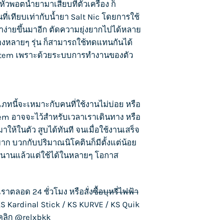
อตน้ำยามาเสียบที่ตัวเครื่อง ก็
ที่เทียบเท่ากับน้ำยา Salt Nic โดยการใช้
่าง่ายขึ้นมาอีก ตัดความยุ่งยากไปได้หลาย
ของหลายๆ รุ่น ก็สามารถใช้ทดแทนกันได้
 System เพราะด้วยระบบการทำงานของตัว
ภทนี้จะเหมาะกับคนที่ใช้งานไม่บ่อย หรือ
tem อาจจะไว้สำหรับเวลาเราเดินทาง หรือ
ให้ในตัว สูบได้ทันที จนเมื่อใช้งานเสร็จ
มาก บวกกับปริมาณนิโคตินก็มีตั้งแต่น้อย
สูบมานานแล้วแต่ใช้ได้ในหลายๆ โอกาส
เราตลอด 24 ชั่วโมง หรือสั่ง
ซื้อบุหรี่ไฟฟ้า
S Kardinal Stick
/
KS KURVE
/
KS Quik
งคลิก
@relxbkk