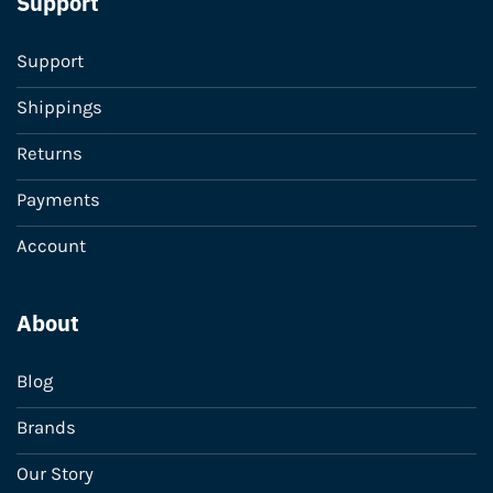
Support
Support
Shippings
Returns
Payments
Account
About
Blog
Brands
Our Story