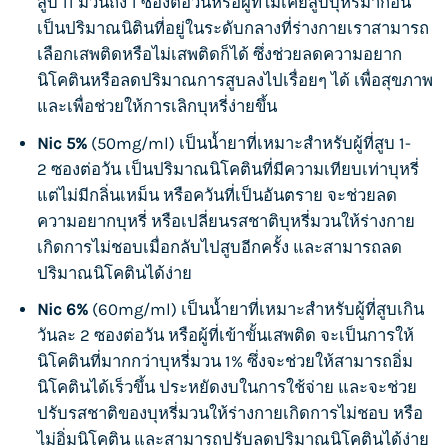
สูบ 11 มวนถึง 1 ซองต่อวันหรือผู้ที่ไม่เคยสูบบุหรี่มาก่อน
เป็นปริมาณนิตินที่อยู่ในระดับกลางที่ร่างกายเราสามารถ
เลือกเสพติดหรือไม่เสพติดก็ได้ ซึ่งช่วยลดความอยาก
นิโคตินหรือลดปริมาณการสูบลงไปเรื่อยๆ ได้ เพื่อสุขภาพ
และเพื่อช่วยให้การเลิกบุหรี่ง่ายขึ้น
Nic 5%
(50mg/ml) เป็นน้ำยาที่เหมาะสำหรับผู้ที่สูบ 1-
2 ซองต่อวัน เป็นปริมาณนิโคตินที่มีความเทียบเท่าบุหรี่
แต่ไม่มีกลิ่นเหม็น หรือควันที่เป็นอันตราย จะช่วยลด
ความอยากบุหรี่ หรือเปลี่ยนรสชาติบุหรี่มวนให้ร่างกาย
เกิดการไม่ชอบเมื่อกลับไปสูบอีกครั้ง และสามารถลด
ปริมาณนิโคตินได้ง่าย
Nic 6%
(60mg/ml) เป็นน้ำยาที่เหมาะสำหรับผู้ที่สูบเกิน
วันละ 2 ซองต่อวัน หรือผู้ที่เข้าขั้นเสพติด จะเป็นการให้
นิโคตินที่มากกว่าบุหรี่มวน 1% ซึ่งจะช่วยให้สามารถอิ่ม
นิโคตินได้เร็วขึ้น ประหยัดงบในการใช้จ่าย และจะช่วย
ปรับรสชาติของบุหรี่มวนให้ร่างกายเกิดการไม่ชอบ หรือ
ไม่อิ่มนิโคติน และสามารถปรับลดปริมาณนิโคตินได้ง่าย