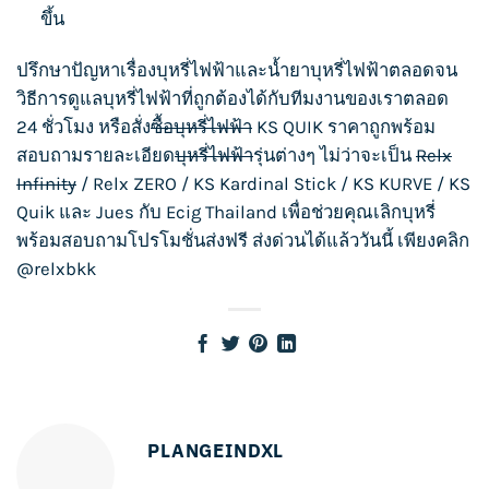
ขึ้น
ปรึกษาปัญหาเรื่อง
บุหรี่ไฟฟ้า
และน้ำยา
บุหรี่ไฟฟ้า
ตลอดจน
วิธีการดูแล
บุหรี่ไฟฟ้า
ที่ถูกต้องได้กับทีมงานของเราตลอด
24 ชั่วโมง หรือสั่ง
ซื้อบุหรี่ไฟฟ้า
KS QUIK
ราคาถูกพร้อม
สอบถามรายละเอียด
บุหรี่ไฟฟ้า
รุ่นต่างๆ ไม่ว่าจะเป็น
Relx
Infinity
/
Relx ZERO
/
KS Kardinal Stick
/
KS KURVE
/
KS
Quik
และ
Jues
กับ
Ecig Thailand
เพื่อช่วยคุณเลิกบุหรี่
พร้อมสอบถามโปรโมชั่นส่งฟรี ส่งด่วนได้แล้ววันนี้ เพียงคลิก
@relxbkk
PLANGEINDXL