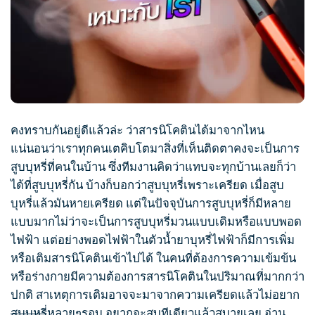
คงทราบกันอยู่ดีแล้วล่ะ ว่าสารนิโคตินได้มาจากไหน
แน่นอนว่าเราทุกคนเตคิบโตมาสิ่งที่เห็นติดตาคงจะเป็นการ
สูบบุหรี่
ที่คนในบ้าน ซึ่งทีมงานคิดว่าแทบจะทุกบ้านเลยก็ว่า
ได้ที่
สูบบุหรี่
กัน บ้างก็บอกว่า
สูบบุหรี่
เพราะเครียด เมื่อ
สูบ
บุหรี่
แล้วมันหายเครียด แต่ในปัจจุบันการ
สูบบุหรี่
ก็มีหลาย
แบบมากไม่ว่าจะเป็นการ
สูบบุหรี่
มวนแบบเดิมหรือแบบพอด
ไฟฟ้า แต่อย่างพอดไฟฟ้าในตัว
น้ำยาบุหรี่ไฟฟ้า
ก็มีการเพิ่ม
หรือเติมสารนิโคตินเข้าไปได้ ในคนที่ต้องการความเข้มข้น
หรือร่างกายมีความต้องการสารนิโคตินในปริมาณที่มากกว่า
ปกติ สาเหตุการเติมอาจจะมาจากความเครียดแล้วไม่อยาก
สูบบุหรี่
หลายๆรอบ อยากจะสูบทีเดียวแล้วสบายเลย อ่าน