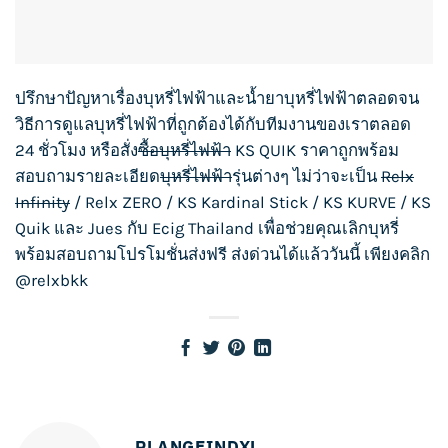
ปรึกษาปัญหาเรื่อง
บุหรี่ไฟฟ้า
และน้ำยา
บุหรี่ไฟฟ้า
ตลอดจน
วิธีการดูแล
บุหรี่ไฟฟ้า
ที่ถูกต้องได้กับทีมงานของเราตลอด
24 ชั่วโมง หรือสั่ง
ซื้อบุหรี่ไฟฟ้า
KS QUIK
ราคาถูกพร้อม
สอบถามรายละเอียด
บุหรี่ไฟฟ้า
รุ่นต่างๆ ไม่ว่าจะเป็น
Relx
Infinity
/
Relx ZERO
/
KS Kardinal Stick
/
KS KURVE
/
KS
Quik
และ
Jues
กับ
Ecig Thailand
เพื่อช่วยคุณเลิกบุหรี่
พร้อมสอบถามโปรโมชั่นส่งฟรี ส่งด่วนได้แล้ววันนี้ เพียงคลิก
@relxbkk
PLANGEINDXL