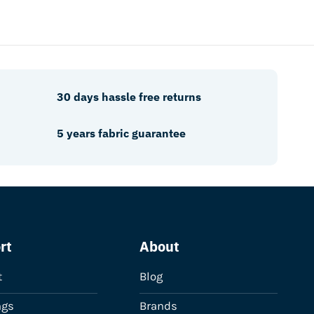
30 days hassle free returns
5 years fabric guarantee
rt
About
t
Blog
ngs
Brands