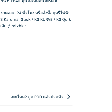
วามเย็น หวานละมุนไม่เหมือนใครด้วย
เราตลอด 24 ชั่วโมง หรือสั่ง
ซื้อบุหรี่ไฟฟ้า
S Kardinal Stick
/
KS KURVE
/
KS Quik
งคลิก
@relxbkk
เคยไหม? ดูด POD แล้วปวดหัว