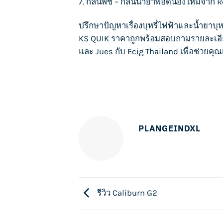
7. กลิ่นพีช – กลิ่นน้ำยาพอดน้องใหม่จาก
R
ปรึกษาปัญหาเรื่อง
บุหรี่ไฟฟ้า
และน้ำยา
บุห
KS QUIK
ราคาถูกพร้อมสอบถามรายละเอ
และ
Jues
กับ
Ecig Thailand
เพื่อช่วยคุณ
PLANGEINDXL
รีวิว Caliburn G2