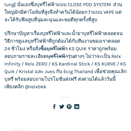
lung] นั่นเองซึ่งบุหรี่ไฟฟ้าแบบ
CLOSE POD SYSTEM
ส่วน
ใหญ่มักมีค่าโอห์มที่สูงจึงทำควันได้น้อยกว่าแบบ VAPE แต่
จะได้รับฟีลสูบที่นุ่มละมุนและพอดีทุกครั้งที่สูบ
ปรึกษาปัญหาเรื่อง
บุหรี่ไฟฟ้า
และน้ำยา
บุหรี่ไฟฟ้า
ตลอดจน
วิธีการดูแล
บุหรี่ไฟฟ้า
ที่ถูกต้องได้กับทีมงานของเราตลอด
24 ชั่วโมง หรือสั่ง
ซื้อบุหรี่ไฟฟ้า
KS QUIK
ราคาถูกพร้อม
สอบถามรายละเอียด
บุหรี่ไฟฟ้า
รุ่นต่างๆ ไม่ว่าจะเป็น
Relx
Infinity
/
Relx ZERO
/
KS Kardinal Stick
/
KS KURVE
/
KS
Quik
/
Kristal
และ
Jues
กับ
Ecig Thailand
เพื่อช่วยคุณเลิก
บุหรี่ พร้อมสอบถามโปรโมชั่นส่งฟรี ส่งด่วนได้แล้ววันนี้
เพียงคลิก
@relxbkk