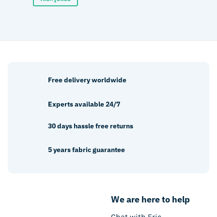
฿390.
฿350.
product
This
has
product
multiple
has
variants.
multiple
The
variants.
options
The
may
options
be
Free delivery worldwide
may
chosen
be
on
Experts available 24/7
chosen
the
on
product
30 days hassle free returns
the
page
product
5 years fabric guarantee
page
We are here to help
Chat with Eric.