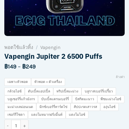
พอตใช้แล้วทิ้ง
/
Vapengin
Vapengin Jupiter 2 6500 Puffs
฿
149
–
฿
249
ล้างค่า
เฉพาะหัวพอต
หัวพอต + ตัวเครื่อง
กล้วยไอซ์
ดับเบิ้ลแอปเปิ้ล
ทริปเปิ้ลมะม่วง
บลูราสเบอร์รี่เปรี้ยว
บลูเชอร์รี่แก้วมังกร
บับเบิ้ลแครนเบอร์รี่
บิสกิตมะนาว
พีชมะม่วงไอซ์
มะม่วงเลม่อนเนด
มิกซ์เบอร์รี่ทาร์ตไข่
สัปปะรดเสาวรส
องุ่นไอซ์
เชอร์รี่โซดา
แตงโมหมากฝรั่งมิ้นท์
แตงโมไอซ์
จำนวน Vapengin Jupiter 2 6500 Puffs ชิ้น