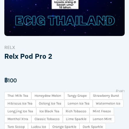
RELX
Relx Pod Pro 2
฿
100
ล้างค่า
Thai Milk Tea
Honeydew Melon
Tangy Grape
Strawberry Burst
Hibiscus Ice Tea
Oolong Ice Tea
Lemon Ice Tea
Watermelon Ice
Longjing Ice Tea
Ice Black Tea
Rich Tobacco
Mint Freeze
Menthol Xtra
Classic Tobacco
Lime Sparkle
Lemon Mint
Taro Scoop
Ludou Ice
Orange Sparkle
Dark Sparkle