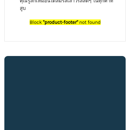
คุณรู้สึกเหมือนได้ลิ้มรสเสาวรสสดๆ ในทุกคำที่
สูบ
Block
"product-footer"
not found