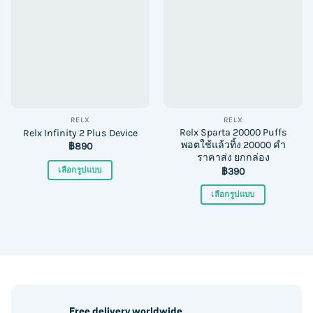
RELX
RELX
Relx Sparta 20000 Puffs
Relx Infinity 2 Plus Device
พอตใช้แล้วทิ้ง 20000 คำ
฿
890
ราคาส่ง ยกกล่อง
เลือกรูปแบบ
฿
390
This
เลือกรูปแบบ
product
This
has
product
multiple
has
variants.
multiple
The
variants.
options
The
may
options
be
Free delivery worldwide