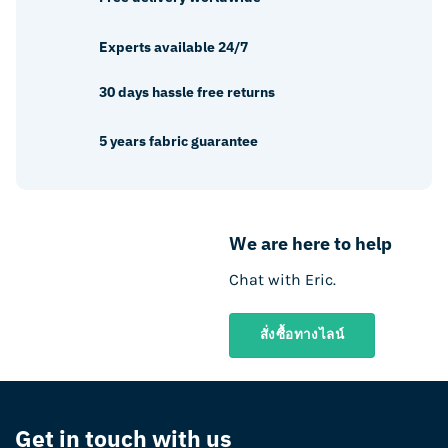
may
chosen
be
on
Experts available 24/7
chosen
the
on
product
30 days hassle free returns
the
page
product
5 years fabric guarantee
page
We are here to help
Chat with Eric.
สั่งซื้อทางไลน์
Get in touch with us