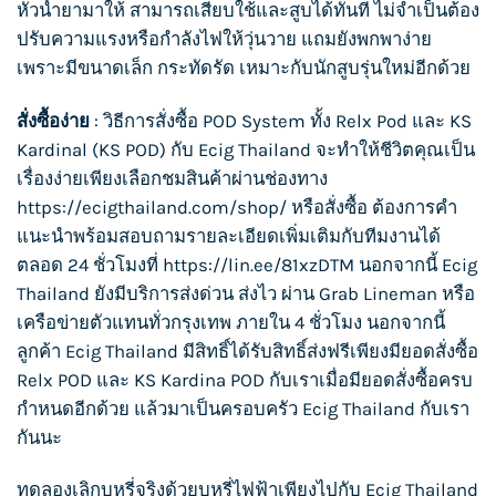
หัวน้ำยามาให้ สามารถเสียบใช้และสูบได้ทันที ไม่จำเป็นต้อง
ปรับความแรงหรือกำลังไฟให้วุ่นวาย แถมยังพกพาง่าย
เพราะมีขนาดเล็ก กระทัดรัด เหมาะกับนักสูบรุ่นใหม่อีกด้วย
สั่งซื้อง่าย
: วิธีการสั่งซื้อ POD System ทั้ง
Relx Pod
และ KS
Kardinal (
KS POD
) กับ Ecig Thailand จะทำให้ชีวิตคุณเป็น
เรื่องง่ายเพียงเลือกชมสินค้าผ่านช่องทาง
https://ecigthailand.com/shop/
หรือสั่งซื้อ ต้องการคำ
แนะนำพร้อมสอบถามรายละเอียดเพิ่มเติมกับทีมงานได้
ตลอด 24 ชั่วโมงที่ https://lin.ee/81xzDTM นอกจากนี้ Ecig
Thailand ยังมีบริการส่งด่วน ส่งไว ผ่าน Grab Lineman หรือ
เครือข่ายตัวแทนทั่วกรุงเทพ ภายใน 4 ชั่วโมง นอกจากนี้
ลูกค้า Ecig Thailand มีสิทธิ์ได้รับสิทธิ์ส่งฟรีเพียงมียอด
สั่งซื้อ
Relx POD
และ
KS Kardina POD
กับเราเมื่อมียอดสั่งซื้อครบ
กำหนดอีกด้วย แล้วมาเป็นครอบครัว
Ecig Thailand
กับเรา
กันนะ
ทดลองเลิกบุหรี่จริงด้วย
บุหรี่ไฟฟ้า
เพียงไปกับ Ecig Thailand